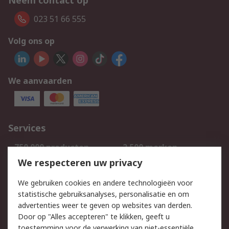
Neem contact op
023 51 66 555
Volg ons op
We aanvaarden
Services
750.000 producten
2.500 merken
Bestellen
Inkoopoplossingen
We respecteren uw privacy
Retouren
Technisch advies
We gebruiken cookies en andere technologieën voor
Track & Trace
statistische gebruiksanalyses, personalisatie en om
advertenties weer te geven op websites van derden.
Wettelijk
Door op "Alles accepteren" te klikken, geeft u
toestemming voor de verwerking van niet-essentiële