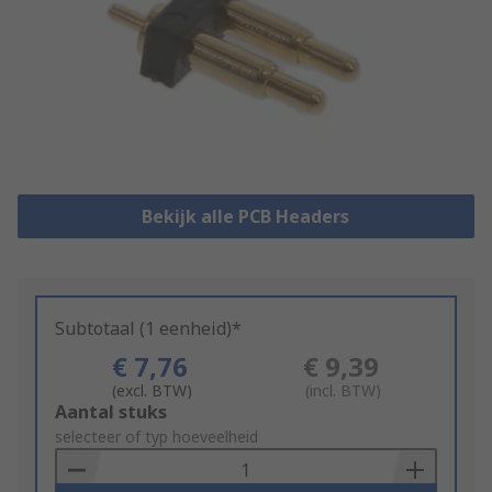
Bekijk alle PCB Headers
Subtotaal (1 eenheid)*
€ 7,76
€ 9,39
(excl. BTW)
(incl. BTW)
Add
Aantal stuks
to
selecteer of typ hoeveelheid
Basket