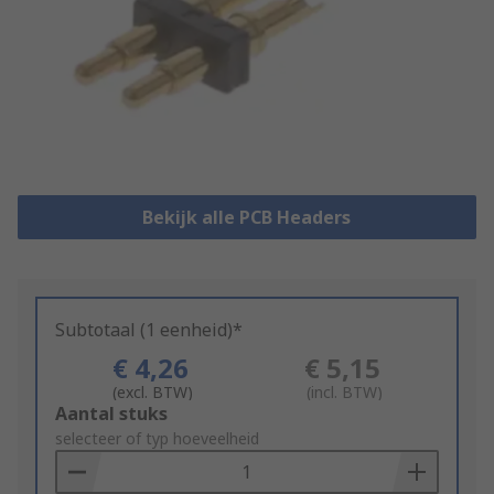
Bekijk alle PCB Headers
Subtotaal (1 eenheid)*
€ 4,26
€ 5,15
(excl. BTW)
(incl. BTW)
Add
Aantal stuks
to
selecteer of typ hoeveelheid
Basket