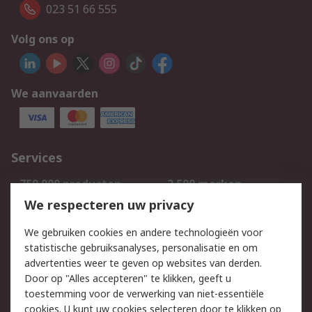
023 51 66 555
Volg ons op
We aanvaarden
Services
750.000 producten
2.500 merken
Bestellen
Inkoopoplossingen
We respecteren uw privacy
Retouren
Technisch advies
We gebruiken cookies en andere technologieën voor
Track & Trace
statistische gebruiksanalyses, personalisatie en om
advertenties weer te geven op websites van derden.
Wettelijk
Door op "Alles accepteren" te klikken, geeft u
toestemming voor de verwerking van niet-essentiële
Cookiebeleid
Email veiligheid
cookies. U kunt uw cookies selecteren door te klikken op