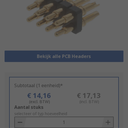
Bekijk alle PCB Headers
Subtotaal (1 eenheid)*
€ 14,16
€ 17,13
(excl. BTW)
(incl. BTW)
Add
Aantal stuks
to
selecteer of typ hoeveelheid
Basket