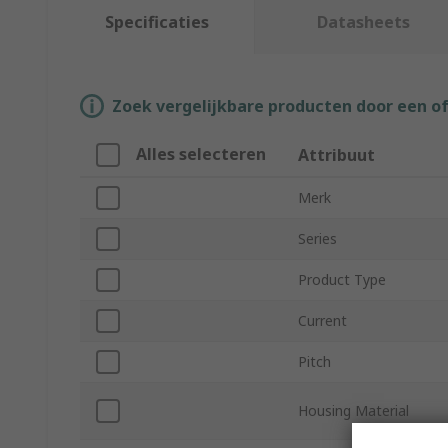
Specificaties
Datasheets
Zoek vergelijkbare producten door een o
Alles selecteren
Attribuut
Merk
Series
Product Type
Current
Pitch
Housing Material