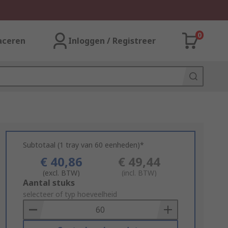
0
aceren
Inloggen / Registreer
Subtotaal (1 tray van 60 eenheden)*
€ 40,86
€ 49,44
(excl. BTW)
(incl. BTW)
Add
Aantal stuks
to
selecteer of typ hoeveelheid
Basket