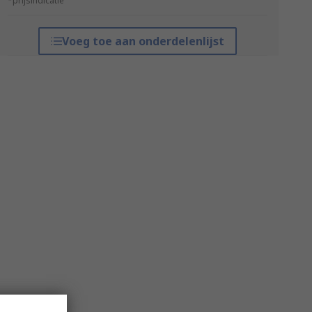
*prijsindicatie
Voeg toe aan onderdelenlijst