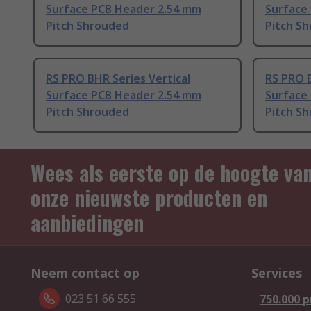
Surface PCB Header 2.54 mm
Surface
Pitch Shrouded
Pitch S
RS PRO BHR Series Vertical
RS PRO B
Surface PCB Header 2.54 mm
Surface
Pitch Shrouded
Pitch S
Wees als eerste op de hoogte va
onze nieuwste producten en
aanbiedingen
Neem contact op
Services
023 51 66 555
750.000 