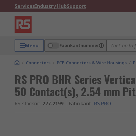
Services
Industry Hub
Support
Menu
Fabrikantnummer
/
Connectors
/
PCB Connectors & Wire Housings
/
P
RS PRO BHR Series Vertica
50 Contact(s), 2.54 mm Pi
RS-stocknr.
:
227-2199
Fabrikant
:
RS PRO