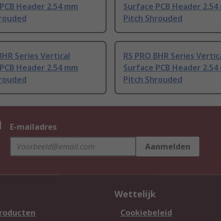
 PCB Header 2.54 mm
Surface PCB Header 2.5
hrouded
Pitch Shrouded
HR Series Vertical
RS PRO BHR Series Vertic
 PCB Header 2.54 mm
Surface PCB Header 2.5
hrouded
Pitch Shrouded
n
E-mailadres
Aanmelden
Wettelijk
producten
Cookiebeleid