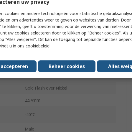
ecteren uw privacy
50
n cookies en andere technologieën voor statistische gebruiksanalys
2
tie en om advertenties weer te geven op websites van derden. Door 
 te klikken, geeft u toestemming voor de verwerking van niet-essent
Vertical
kunt uw cookies selecteren door te klikken op "Beheer cookies". Als u 
 u op "Alles weigeren". Dit kan de toegang tot bepaalde functies beper
Shrouded
vindt u in
ons cookiebeleid
Board-to-Board
Surface
s accepteren
Beheer cookies
Alles wei
Brass
Gold Flash over Nickel
2.54mm
-40°C
Male