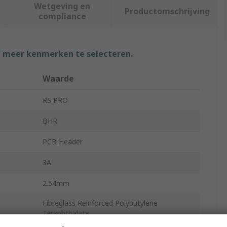
Wetgeving en
Productomschrijving
compliance
f meer kenmerken te selecteren.
Waarde
RS PRO
BHR
PCB Header
3A
2.54mm
Fibreglass Reinforced Polybutylene
Terephthalate