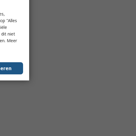
es,
op "Alles
iële
dit niet
ken. Meer
geren