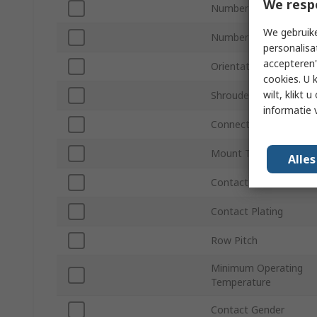
We resp
Number of Contacts
We gebruike
Number of Rows
personalisa
accepteren"
Orientation
cookies. U 
wilt, klikt
Shrouded/Unshrouded
informatie 
Connector System
Mount Type
Alle
Contact Material
Contact Plating
Row Pitch
Minimum Operating
Temperature
Contact Gender