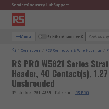
Services
Industry Hub
Support
Menu
Fabrikantnummer
/
Connectors
/
PCB Connectors & Wire Housings
/
P
RS PRO W5821 Series Strai
Header, 40 Contact(s), 1.2
Unshrouded
RS-stocknr.
:
251-4359
Fabrikant
:
RS PRO