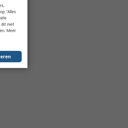
es,
op "Alles
iële
dit niet
ken. Meer
geren