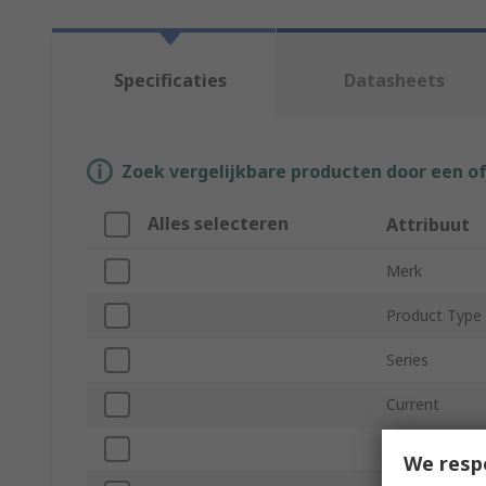
Specificaties
Datasheets
Zoek vergelijkbare producten door een o
Alles selecteren
Attribuut
Merk
Product Type
Series
Current
Pitch
We resp