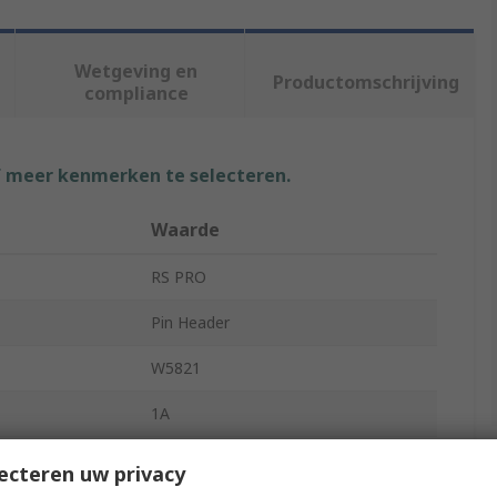
Wetgeving en
Productomschrijving
compliance
f meer kenmerken te selecteren.
Waarde
RS PRO
Pin Header
W5821
1A
1.27mm
ecteren uw privacy