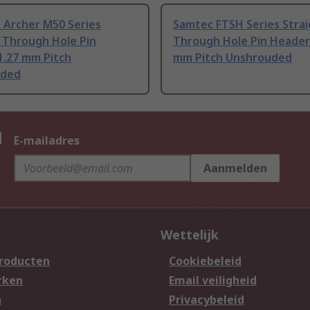
Archer M50 Series
Samtec FTSH Series Stra
 Through Hole Pin
Through Hole Pin Header
1.27 mm Pitch
mm Pitch Unshrouded
uded
n
E-mailadres
Aanmelden
Wettelijk
producten
Cookiebeleid
rken
Email veiligheid
n
Privacybeleid