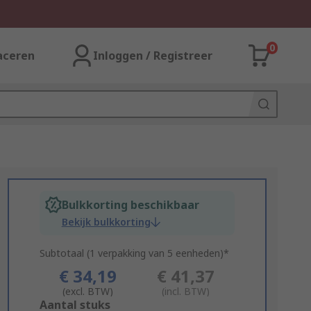
0
aceren
Inloggen / Registreer
Bulkkorting beschikbaar
Bekijk bulkkorting
Subtotaal (1 verpakking van 5 eenheden)*
€ 34,19
€ 41,37
(excl. BTW)
(incl. BTW)
Add
Aantal stuks