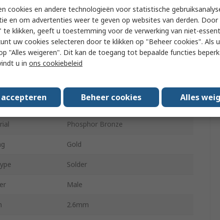
ial
Polybutylene Terephthalate
n cookies en andere technologieën voor statistische gebruiksanalys
tie en om advertenties weer te geven op websites van derden. Door 
ntacts
40
 te klikken, geeft u toestemming voor de verwerking van niet-essent
kunt uw cookies selecteren door te klikken op "Beheer cookies". Als u 
ows
2
 u op "Alles weigeren". Dit kan de toegang tot bepaalde functies beper
vindt u in
ons cookiebeleid
Straight
hrouded
Unshrouded
s accepteren
Beheer cookies
Alles wei
Through Hole
ial
Phosphor Bronze
ng
Gold
Type
Solder
er
Male
h
2.6mm