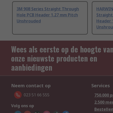
3M 908 Series Straight Through
HARWIN 
Hole PCB Header 1.27 mm Pitch
Straight
Unshrouded
Header 
Unshro
Wees als eerste op de hoogte va
onze nieuwste producten en
aanbiedingen
Neem contact op
Services
023 51 66 555
750.000 
2.500 me
Volg ons op
Bestelle