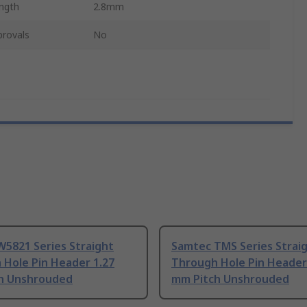
ngth
2.8mm
provals
No
W5821 Series Straight
Samtec TMS Series Strai
 Hole Pin Header 1.27
Through Hole Pin Header
h Unshrouded
mm Pitch Unshrouded