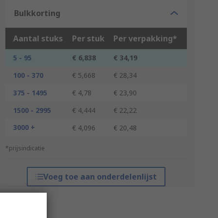
Bulkkorting
Aantal stuks
Per stuk
Per verpakking*
5 - 95
€ 6,838
€ 34,19
100 - 370
€ 5,668
€ 28,34
375 - 1495
€ 4,78
€ 23,90
1500 - 2995
€ 4,444
€ 22,22
3000 +
€ 4,096
€ 20,48
*prijsindicatie
Voeg toe aan onderdelenlijst