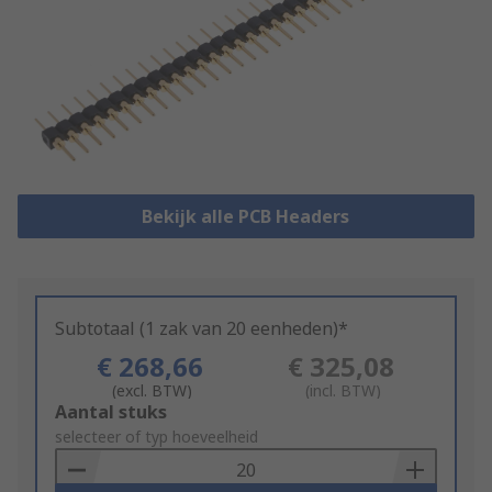
Bekijk alle PCB Headers
Subtotaal (1 zak van 20 eenheden)*
€ 268,66
€ 325,08
(excl. BTW)
(incl. BTW)
Add
Aantal stuks
to
selecteer of typ hoeveelheid
Basket