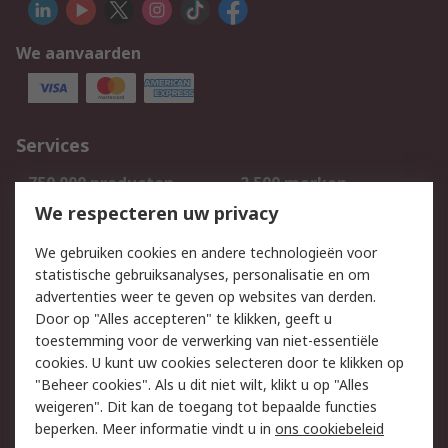
We aanvaarden
Services
750.000 producten
2.500 merken
Bestellen
Inkoopoplossingen
We respecteren uw privacy
Retouren
Technisch advies
We gebruiken cookies en andere technologieën voor
Track & Trace
statistische gebruiksanalyses, personalisatie en om
advertenties weer te geven op websites van derden.
Wettelijk
Door op "Alles accepteren" te klikken, geeft u
toestemming voor de verwerking van niet-essentiële
Cookiebeleid
Email veiligheid
cookies. U kunt uw cookies selecteren door te klikken op
Privacybeleid
Websitevoorwaarden
"Beheer cookies". Als u dit niet wilt, klikt u op "Alles
weigeren". Dit kan de toegang tot bepaalde functies
Algemene
beperken. Meer informatie vindt u in
ons cookiebeleid
verkoopvoorwaarden