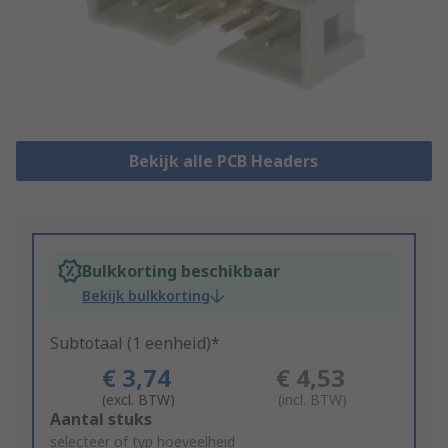
Bekijk alle PCB Headers
Bulkkorting beschikbaar
Bekijk bulkkorting
Subtotaal (1 eenheid)*
€ 3,74
€ 4,53
(excl. BTW)
(incl. BTW)
Add
Aantal stuks
to
selecteer of typ hoeveelheid