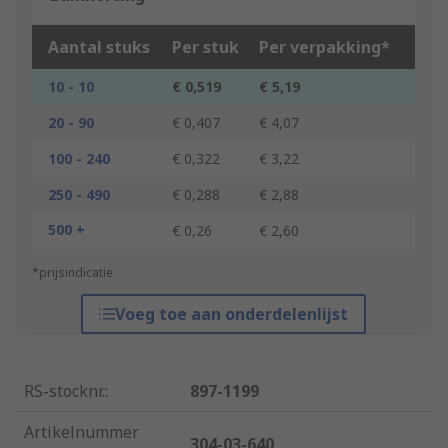
Aantal stuks
Per stuk
Per verpakking*
10 - 10
€ 0,519
€ 5,19
20 - 90
€ 0,407
€ 4,07
100 - 240
€ 0,322
€ 3,22
250 - 490
€ 0,288
€ 2,88
500 +
€ 0,26
€ 2,60
*prijsindicatie
Voeg toe aan onderdelenlijst
RS-stocknr.
:
897-1199
Artikelnummer
304-03-640