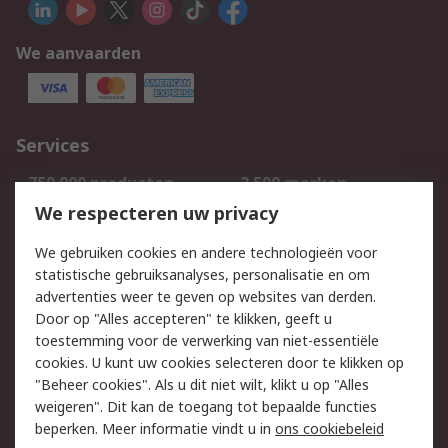
We aanvaarden
Services
750.000 producten
2.500 merken
Bestellen
Inkoopoplossingen
We respecteren uw privacy
Retouren
Technisch advies
We gebruiken cookies en andere technologieën voor
Track & Trace
statistische gebruiksanalyses, personalisatie en om
advertenties weer te geven op websites van derden.
Wettelijk
Door op "Alles accepteren" te klikken, geeft u
toestemming voor de verwerking van niet-essentiële
Cookiebeleid
Email veiligheid
cookies. U kunt uw cookies selecteren door te klikken op
Privacybeleid
Websitevoorwaarden
"Beheer cookies". Als u dit niet wilt, klikt u op "Alles
weigeren". Dit kan de toegang tot bepaalde functies
Algemene
beperken. Meer informatie vindt u in
ons cookiebeleid
verkoopvoorwaarden