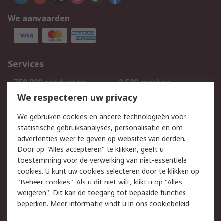
We aanvaarden
Services
750.000 producten
2.500 merken
Bestellen
Inkoopoplossingen
We respecteren uw privacy
Retouren
Technisch advies
We gebruiken cookies en andere technologieën voor
Track & Trace
statistische gebruiksanalyses, personalisatie en om
advertenties weer te geven op websites van derden.
Wettelijk
Door op "Alles accepteren" te klikken, geeft u
toestemming voor de verwerking van niet-essentiële
Cookiebeleid
Email veiligheid
cookies. U kunt uw cookies selecteren door te klikken op
Privacybeleid
Websitevoorwaarden
"Beheer cookies". Als u dit niet wilt, klikt u op "Alles
weigeren". Dit kan de toegang tot bepaalde functies
Algemene
beperken. Meer informatie vindt u in
ons cookiebeleid
verkoopvoorwaarden