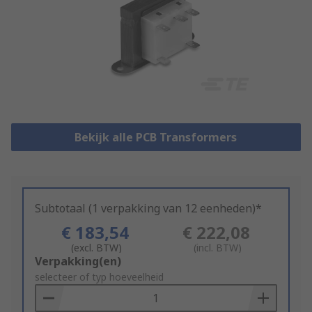
Bekijk alle PCB Transformers
Subtotaal (1 verpakking van 12 eenheden)*
€ 183,54
€ 222,08
(excl. BTW)
(incl. BTW)
Add
Verpakking(en)
to
selecteer of typ hoeveelheid
Basket