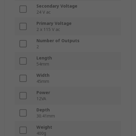
Secondary Voltage
24 V ac
Primary Voltage
2 x 115 V ac
Number of Outputs
2
Length
54mm
Width
45mm
Power
12VA
Depth
30.41mm
Weight
400g