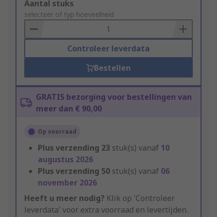
Add
Aantal stuks
to
selecteer of typ hoeveelheid
Basket
Controleer leverdata
Bestellen
GRATIS bezorging voor bestellingen van
meer dan € 90,00
Op voorraad
Plus verzending
23
stuk(s) vanaf
10
augustus 2026
Plus verzending
50
stuk(s) vanaf
06
november 2026
Heeft u meer nodig?
Klik op 'Controleer
leverdata' voor extra voorraad en levertijden.