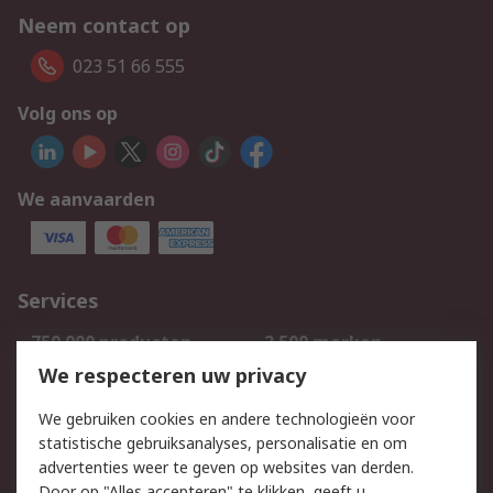
Neem contact op
023 51 66 555
Volg ons op
We aanvaarden
Services
750.000 producten
2.500 merken
Bestellen
Inkoopoplossingen
We respecteren uw privacy
Retouren
Technisch advies
We gebruiken cookies en andere technologieën voor
Track & Trace
statistische gebruiksanalyses, personalisatie en om
advertenties weer te geven op websites van derden.
Wettelijk
Door op "Alles accepteren" te klikken, geeft u