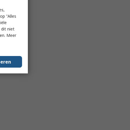
es,
op "Alles
iële
dit niet
ken. Meer
geren