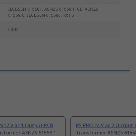
IECBSEN 615581, ASNZS 61558.1, CE, ASNZS
61558..6, IECBSEN 615586, RoHS
60Hz
2x12 V ac 1 Output PCB
RS PRO 24 V ac 2 Output
nsformer ASNZS 61558.1
Transformer ASNZS 61558