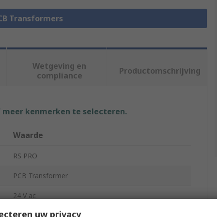
PCB Transformers
Wetgeving en
Productomschrijving
compliance
f meer kenmerken te selecteren.
Waarde
RS PRO
PCB Transformer
24 V ac
ecteren uw privacy
2 x 115 V ac