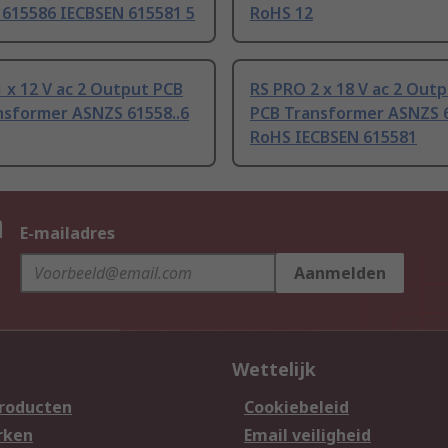
 615586 IECBSEN 615581 5
RoHS 12
 x 12 V ac 2 Output PCB
RS PRO 2 x 18 V ac 2 Out
nsformer ASNZS 61558..6
PCB Transformer ASNZS 6
RoHS IECBSEN 615581
n
E-mailadres
Aanmelden
Wettelijk
producten
Cookiebeleid
rken
Email veiligheid