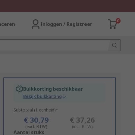
0
aceren
Inloggen / Registreer
Bulkkorting beschikbaar
Bekijk bulkkorting
Subtotaal (1 eenheid)*
€ 30,79
€ 37,26
(excl. BTW)
(incl. BTW)
Add
Aantal stuks