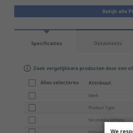
Bekijk alle 
Specificaties
Datasheets
Zoek vergelijkbare producten door een o
Alles selecteren
Attribuut
Merk
Product Type
Secondary Voltage
We resp
Primary Voltage