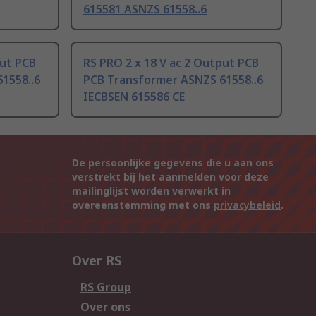
615581 ASNZS 61558..6
put PCB
RS PRO 2 x 18 V ac 2 Output PCB
1558..6
PCB Transformer ASNZS 61558..6
IECBSEN 615586 CE
De persoonlijke gegevens die u aan ons
verstrekt bij het aanmelden voor deze
mailinglijst worden verwerkt in
overeenstemming met ons
privacybeleid
.
Over RS
RS Group
Over ons