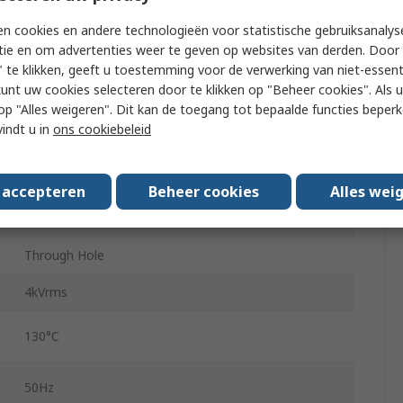
n cookies en andere technologieën voor statistische gebruiksanalys
2
tie en om advertenties weer te geven op websites van derden. Door 
 te klikken, geeft u toestemming voor de verwerking van niet-essent
54mm
kunt uw cookies selecteren door te klikken op "Beheer cookies". Als u 
45mm
 u op "Alles weigeren". Dit kan de toegang tot bepaalde functies beper
vindt u in
ons cookiebeleid
12VA
30.41mm
s accepteren
Beheer cookies
Alles wei
400g
Through Hole
4kVrms
130°C
50Hz