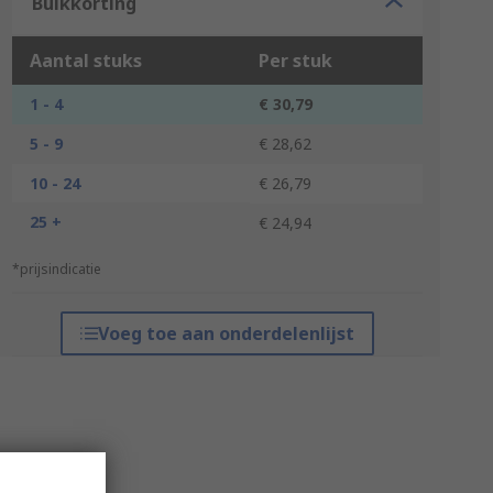
Bulkkorting
Aantal stuks
Per stuk
1 - 4
€ 30,79
5 - 9
€ 28,62
10 - 24
€ 26,79
25 +
€ 24,94
*prijsindicatie
Voeg toe aan onderdelenlijst