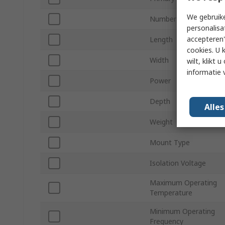
We gebruike
Number of Outputs
personalisa
accepteren"
Length
cookies. U 
Width
wilt, klikt
informatie 
Power
Depth
Alle
Weight
Mount Type
Isolation Voltage
Maximum Operating
Temperature
Minimum Operating
Frequency