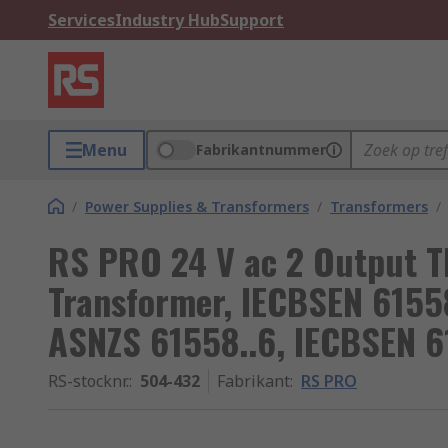
Services
Industry Hub
Support
Menu
Fabrikantnummer
/
Power Supplies & Transformers
/
Transformers
/
RS PRO 24 V ac 2 Output 
Transformer, IECBSEN 61558
ASNZS 61558..6, IECBSEN 6
RS-stocknr.
:
504-432
Fabrikant
:
RS PRO