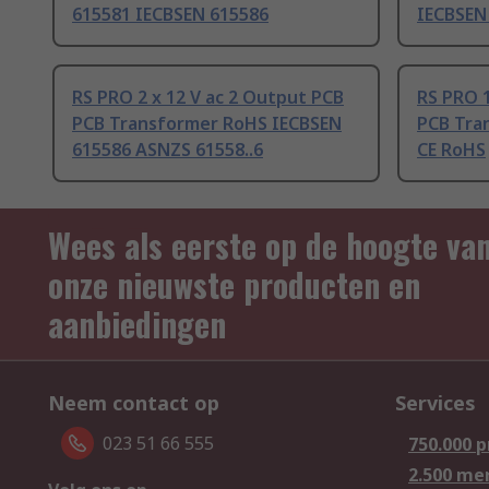
615581 IECBSEN 615586
IECBSEN
RS PRO 2 x 12 V ac 2 Output PCB
RS PRO 1
PCB Transformer RoHS IECBSEN
PCB Tra
615586 ASNZS 61558..6
CE RoHS
Wees als eerste op de hoogte va
onze nieuwste producten en
aanbiedingen
Neem contact op
Services
023 51 66 555
750.000 
2.500 me