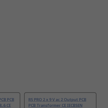
 PCB PCB
RS PRO 2 x 9 V ac 2 Output PCB
..6 CE
PCB Transformer CE IECBSEN