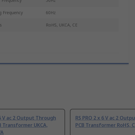
 Frequency
50Hz
g Frequency
60Hz
s
RoHS, UKCA, CE
6 V ac 2 Output Through
RS PRO 2 x 6 V ac 2 Outp
B Transformer UKCA,
PCB Transformer RoHS, CE
VA