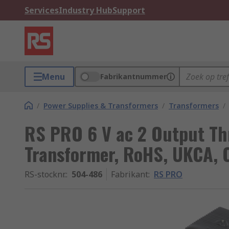
Services
Industry Hub
Support
Menu
Fabrikantnummer
/
Power Supplies & Transformers
/
Transformers
/
RS PRO 6 V ac 2 Output T
Transformer, RoHS, UKCA, 
RS-stocknr.
:
504-486
Fabrikant
:
RS PRO