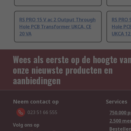
RS PRO 15 V ac 2 Output Through
RS PRO 
Hole PCB Transformer UKCA, CE
Hole PC
20 VA
UKCA 12
Wees als eerste op de hoogte va
onze nieuwste producten en
aanbiedingen
Neem contact op
Services
023 51 66 555
750.000 
2.500 me
Volg ons op
Bestelle