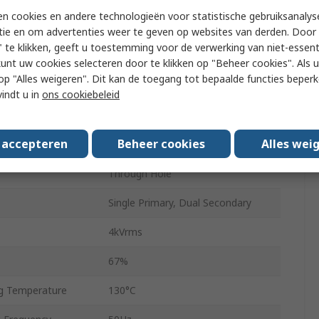
n cookies en andere technologieën voor statistische gebruiksanalys
38mm
tie en om advertenties weer te geven op websites van derden. Door 
 te klikken, geeft u toestemming voor de verwerking van niet-essent
35mm
kunt uw cookies selecteren door te klikken op "Beheer cookies". Als u 
 u op "Alles weigeren". Dit kan de toegang tot bepaalde functies beper
3VA
vindt u in
ons cookiebeleid
30mm
s accepteren
Beheer cookies
Alles wei
140g
Through Hole
Single Primary, Dual Secondary
4kVrms
67%
g Temperature
130°C