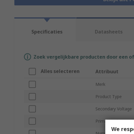
Specificaties
Datasheets
Zoek vergelijkbare producten door een o
Alles selecteren
Attribuut
Merk
Product Type
Secondary Voltage
Primary Voltage
We resp
Number of Outputs