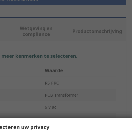
Wetgeving en
Productomschrijving
compliance
f meer kenmerken te selecteren.
Waarde
RS PRO
PCB Transformer
6 V ac
230 V ac
ecteren uw privacy
2