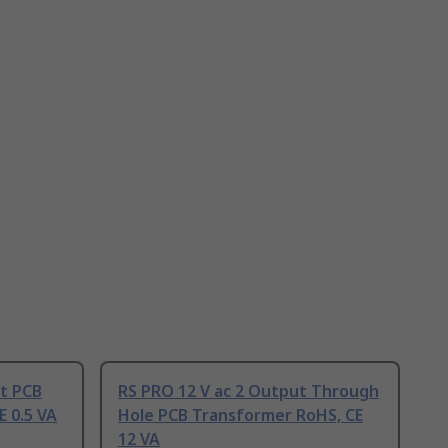
ut PCB
RS PRO 12 V ac 2 Output Through
 0.5 VA
Hole PCB Transformer RoHS, CE
12 VA