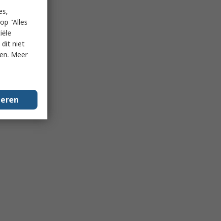
es,
op "Alles
iële
dit niet
ken. Meer
geren