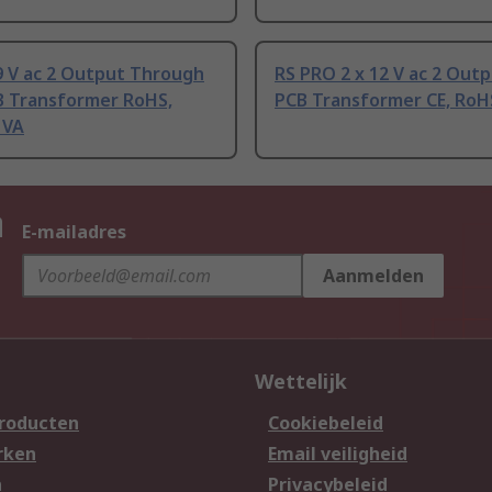
9 V ac 2 Output Through
RS PRO 2 x 12 V ac 2 Out
B Transformer RoHS,
PCB Transformer CE, RoH
 VA
n
E-mailadres
Aanmelden
Wettelijk
producten
Cookiebeleid
rken
Email veiligheid
n
Privacybeleid