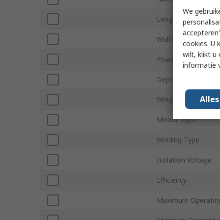
We gebruike
Length
personalisa
accepteren"
Width
cookies. U 
wilt, klikt
Power
informatie 
Depth
Alle
Weight
Mount Type
Winding Type
Isolation Voltage
Efficiency
Maximum Operatin