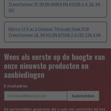
Transformer IP 00 EN 60950 EN 61558-2-6, UL 94
VO
Myrra 12 V ac 2 Output Through Hole PCB
Transformer UL 94 VO EN 61558-2-6 CEI 126 4 VA
Wees als eerste op de hoogte van
onze nieuwste producten en
aanbiedingen
E-mailadres
Aanmelden
De persoonlijke gegevens die u aan ons verstrekt bij het