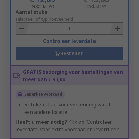
(excl. BTW)
(incl. BTW)
Add
Aantal stuks
to
selecteer of typ hoeveelheid
Basket
Controleer leverdata
Bestellen
GRATIS bezorging voor bestellingen van
meer dan € 90,00
Beperkte voorraad
5
stuk(s) klaar voor verzending vanaf
een andere locatie
Heeft u meer nodig?
Klik op 'Controleer
leverdata' voor extra voorraad en levertijden.