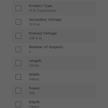
Product Type
PCB Transformer
Secondary Voltage
18 V ac
Primary Voltage
230 V ac
Number of Outputs
2
Length
53mm
Width
44mm
Power
4VA
Depth
19mm