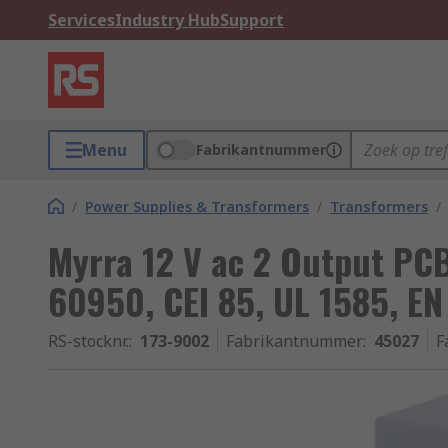
Services
Industry Hub
Support
Menu
Fabrikantnummer
/
Power Supplies & Transformers
/
Transformers
/
Myrra 12 V ac 2 Output PC
60950, CEI 85, UL 1585, EN
RS-stocknr.
:
173-9002
Fabrikantnummer
:
45027
F