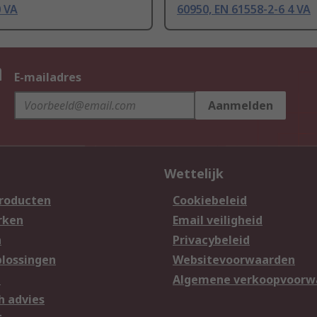
0 VA
60950, EN 61558-2-6 4 VA
n
E-mailadres
Aanmelden
Wettelijk
producten
Cookiebeleid
rken
Email veiligheid
n
Privacybeleid
lossingen
Websitevoorwaarden
n
Algemene verkoopvoorw
h advies