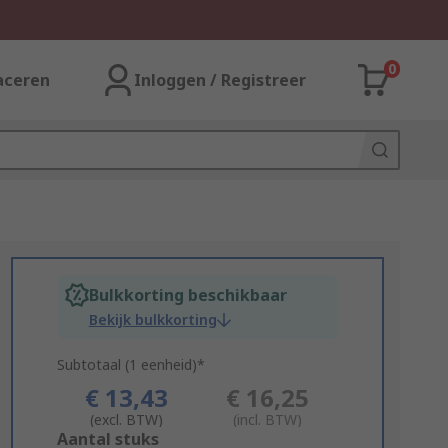
0
aceren
Inloggen / Registreer
Bulkkorting beschikbaar
Bekijk bulkkorting
Subtotaal (1 eenheid)*
€ 13,43
€ 16,25
(excl. BTW)
(incl. BTW)
Add
Aantal stuks