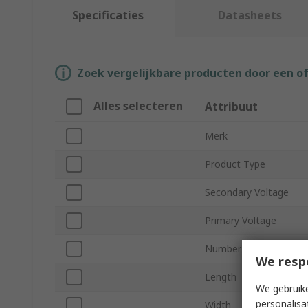
Specificaties
Datasheets
Zoek vergelijkbare producten door een o
Alles selecteren
Attribuut
Merk
Product Type
Secondary Voltage
Primary Voltage
Number of Outputs
We resp
Length
We gebruike
personalisa
Width