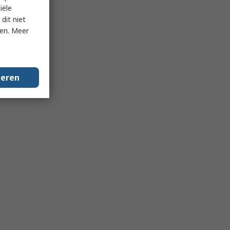
iële
dit niet
ken. Meer
geren