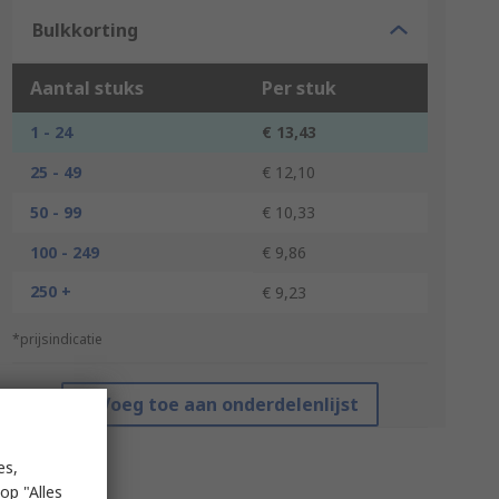
Bulkkorting
Aantal stuks
Per stuk
1 - 24
€ 13,43
25 - 49
€ 12,10
50 - 99
€ 10,33
100 - 249
€ 9,86
250 +
€ 9,23
*prijsindicatie
Voeg toe aan onderdelenlijst
es,
op "Alles