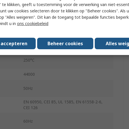
 te klikken, geeft u toestemming voor de verwerking van niet-essent
22mm
kunt uw cookies selecteren door te klikken op "Beheer cookies". Als u 
 u op "Alles weigeren". Dit kan de toegang tot bepaalde functies beper
185g
vindt u in
ons cookiebeleid
PCB
s accepteren
Beheer cookies
Alles wei
4kV
250°C
44000
50Hz
EN 60950, CEI 85, UL 1585, EN 61558-2-6,
CEI 126
60Hz