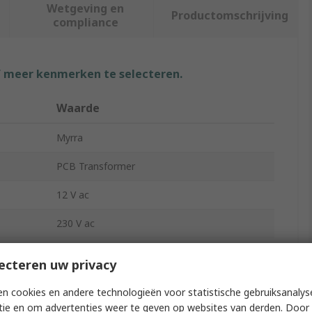
Wetgeving en
Productomschrijving
compliance
f meer kenmerken te selecteren.
Waarde
Myrra
PCB Transformer
12 V ac
230 V ac
2
ecteren uw privacy
53mm
n cookies en andere technologieën voor statistische gebruiksanalys
tie en om advertenties weer te geven op websites van derden. Door 
44mm