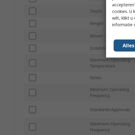
accepteren"
Depth
cookies. U 
wilt, klikt
Weight
informatie 
Mount Type
Alle
Isolation Voltage
Maximum Operating
Temperature
Series
Minimum Operating
Frequency
Standards/Approvals
Maximum Operating
Frequency