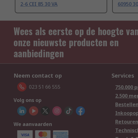
2-6 CEI 85 30 VA
60950 3
Wees als eerste op de hoogte va
onze nieuwste producten en
aanbiedingen
Neem contact op
Services
023 51 66 555
750.000 
2.500 me
Volg ons op
Bestelle
Inkoopop
Retoure
We aanvaarden
Technisc