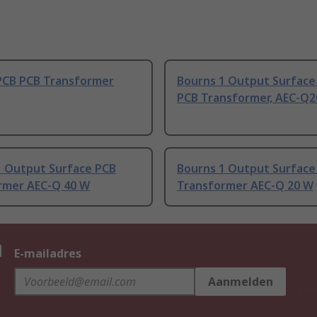
PCB PCB Transformer
Bourns 1 Output Surfac
PCB Transformer, AEC-Q2
1 Output Surface PCB
Bourns 1 Output Surface
rmer AEC-Q 40 W
Transformer AEC-Q 20 W
n
E-mailadres
Aanmelden