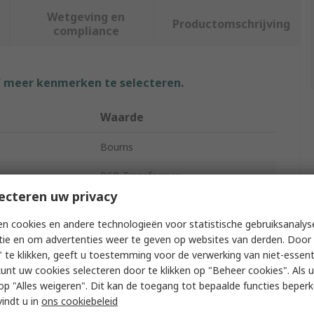
Wetgeving en
Productomschrijving
compliance
f meer kenmerken te selecteren.
Waarde
Bourns
PCB Transformer
ecteren uw privacy
1
n cookies en andere technologieën voor statistische gebruiksanalys
14.81mm
tie en om advertenties weer te geven op websites van derden. Door 
 te klikken, geeft u toestemming voor de verwerking van niet-essent
11.68mm
kunt uw cookies selecteren door te klikken op "Beheer cookies". Als u 
 u op "Alles weigeren". Dit kan de toegang tot bepaalde functies beper
5mm
vindt u in
ons cookiebeleid