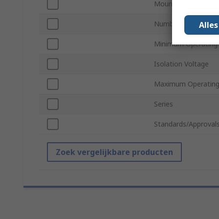
Mount Type
Number of Pins
Alle
Minimum Operating
Isolation Voltage
Maximum Operating
Series
Standards/Approval
Zoek vergelijkbare producten