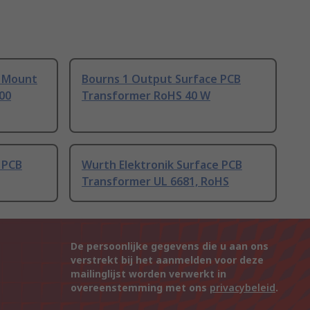
e Mount
Bourns 1 Output Surface PCB
00
Transformer RoHS 40 W
 PCB
Wurth Elektronik Surface PCB
Transformer UL 6681, RoHS
De persoonlijke gegevens die u aan ons
verstrekt bij het aanmelden voor deze
mailinglijst worden verwerkt in
overeenstemming met ons
privacybeleid
.