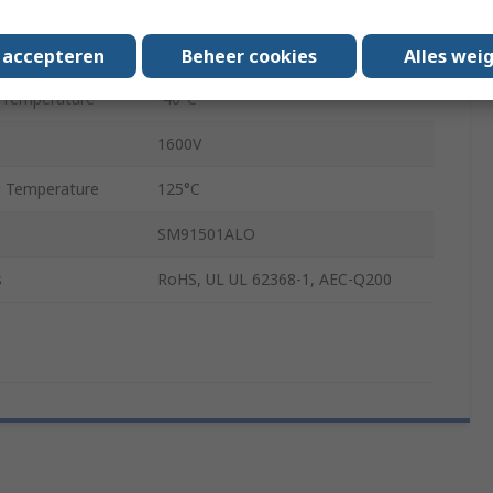
PCB
12
s accepteren
Beheer cookies
Alles wei
 Temperature
-40°C
1600V
 Temperature
125°C
SM91501ALO
s
RoHS, UL UL 62368-1, AEC-Q200