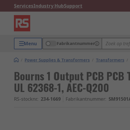
Services
Industry Hub
Support
Menu
Fabrikantnummer
/
Power Supplies & Transformers
/
Transformers
/
Bourns 1 Output PCB PCB T
UL 62368-1, AEC-Q200
RS-stocknr.
:
234-1669
Fabrikantnummer
:
SM91501