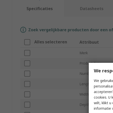
Specificaties
Datasheets
Zoek vergelijkbare producten door een o
Alles selecteren
Attribuut
Merk
Product Type
We resp
Number of Outputs
We gebruike
Length
personalisa
accepteren"
Width
cookies. U 
wilt, klikt
Depth
informatie 