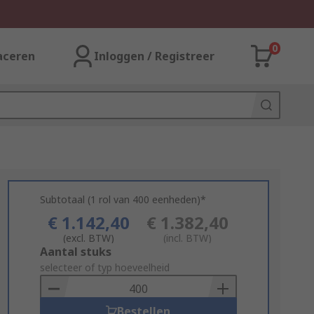
0
aceren
Inloggen / Registreer
Subtotaal (1 rol van 400 eenheden)*
€ 1.142,40
€ 1.382,40
(excl. BTW)
(incl. BTW)
Add
Aantal stuks
to
selecteer of typ hoeveelheid
Basket
Bestellen