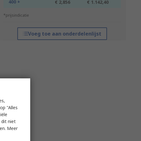
400 +
€ 2,856
€ 1.142,40
*prijsindicatie
Voeg toe aan onderdelenlijst
es,
op "Alles
iële
dit niet
ken. Meer