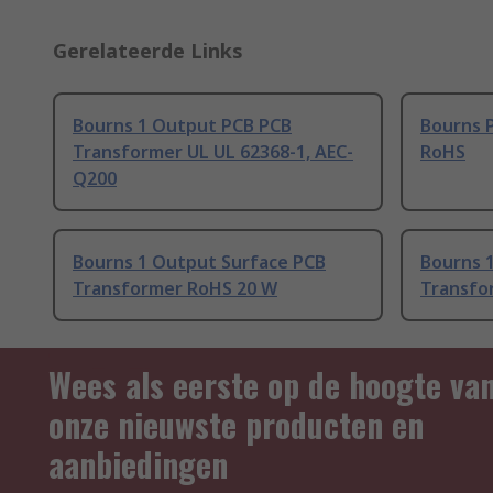
Gerelateerde Links
Bourns 1 Output PCB PCB
Bourns 
Transformer UL UL 62368-1, AEC-
RoHS
Q200
Bourns 1 Output Surface PCB
Bourns 
Transformer RoHS 20 W
Transfo
Wees als eerste op de hoogte va
onze nieuwste producten en
aanbiedingen