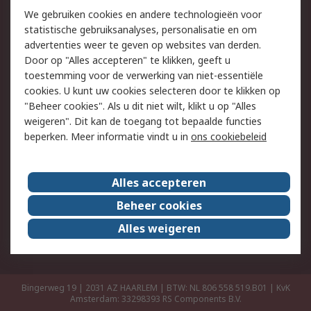
Retouren
Technisch advies
We gebruiken cookies en andere technologieën voor
Track & Trace
statistische gebruiksanalyses, personalisatie en om
advertenties weer te geven op websites van derden.
Wettelijk
Door op "Alles accepteren" te klikken, geeft u
toestemming voor de verwerking van niet-essentiële
Cookiebeleid
Email veiligheid
cookies. U kunt uw cookies selecteren door te klikken op
Privacybeleid
Websitevoorwaarden
"Beheer cookies". Als u dit niet wilt, klikt u op "Alles
weigeren". Dit kan de toegang tot bepaalde functies
Algemene
beperken. Meer informatie vindt u in
ons cookiebeleid
verkoopvoorwaarden
Over RS
Alles accepteren
RS Group
Over ons
Beheer cookies
RS wereldwijd
Werken bij RS
Alles weigeren
ESG
Bingerweg 19 | 2031 AZ HAARLEM | BTW: NL 806 558 519.B01 | KvK
Amsterdam: 33298393
RS Components B.V.