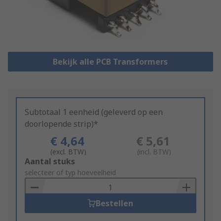
Bekijk alle PCB Transformers
Subtotaal 1 eenheid (geleverd op een
doorlopende strip)*
€ 4,64
€ 5,61
(excl. BTW)
(incl. BTW)
Add
Aantal stuks
to
selecteer of typ hoeveelheid
Basket
Bestellen