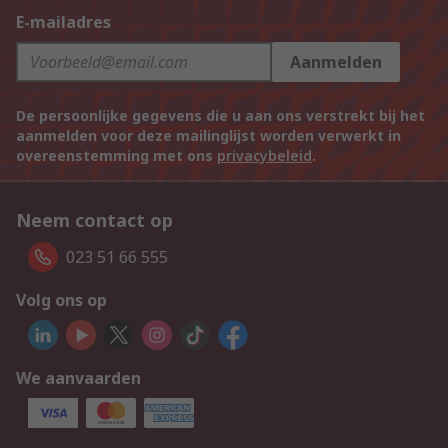
E-mailadres
Aanmelden
De persoonlijke gegevens die u aan ons verstrekt bij het
aanmelden voor deze mailinglijst worden verwerkt in
overeenstemming met ons
privacybeleid
.
Neem contact op
023 51 66 555
Volg ons op
We aanvaarden