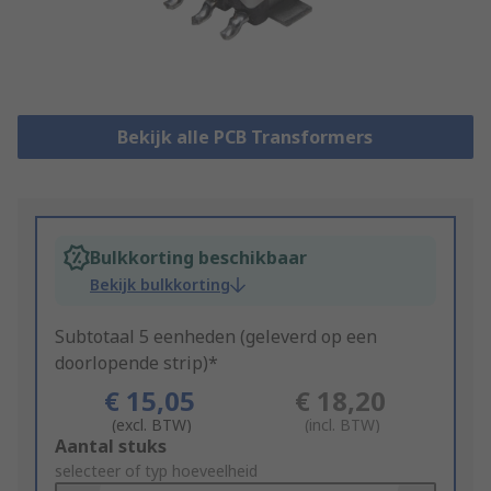
Bekijk alle PCB Transformers
Bulkkorting beschikbaar
Bekijk bulkkorting
Subtotaal 5 eenheden (geleverd op een
doorlopende strip)*
€ 15,05
€ 18,20
(excl. BTW)
(incl. BTW)
Add
Aantal stuks
to
selecteer of typ hoeveelheid