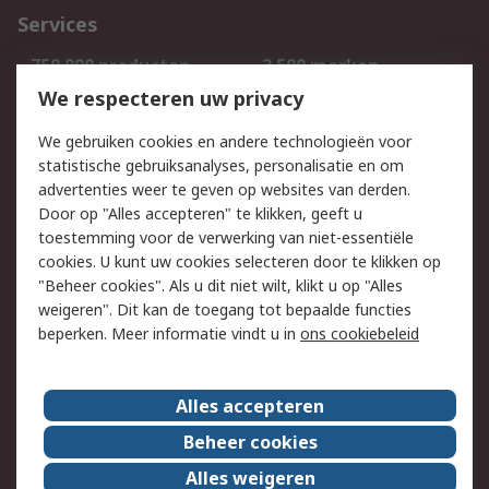
Services
750.000 producten
2.500 merken
Bestellen
Inkoopoplossingen
We respecteren uw privacy
Retouren
Technisch advies
We gebruiken cookies en andere technologieën voor
Track & Trace
statistische gebruiksanalyses, personalisatie en om
advertenties weer te geven op websites van derden.
Wettelijk
Door op "Alles accepteren" te klikken, geeft u
toestemming voor de verwerking van niet-essentiële
Cookiebeleid
Email veiligheid
cookies. U kunt uw cookies selecteren door te klikken op
Privacybeleid
Websitevoorwaarden
"Beheer cookies". Als u dit niet wilt, klikt u op "Alles
weigeren". Dit kan de toegang tot bepaalde functies
Algemene
beperken. Meer informatie vindt u in
ons cookiebeleid
verkoopvoorwaarden
Over RS
Alles accepteren
RS Group
Over ons
Beheer cookies
RS wereldwijd
Werken bij RS
Alles weigeren