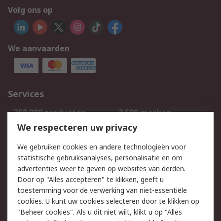
Volg ons op
We aanvaarden
Services
750.000 producten
2.500 merken
Bestellen
Inkoopoplossingen
We respecteren uw privacy
Retouren
Technisch advies
We gebruiken cookies en andere technologieën voor
Track & Trace
statistische gebruiksanalyses, personalisatie en om
advertenties weer te geven op websites van derden.
Wettelijk
Door op "Alles accepteren" te klikken, geeft u
toestemming voor de verwerking van niet-essentiële
Cookiebeleid
Email veiligheid
cookies. U kunt uw cookies selecteren door te klikken op
Privacybeleid
Websitevoorwaarden
"Beheer cookies". Als u dit niet wilt, klikt u op "Alles