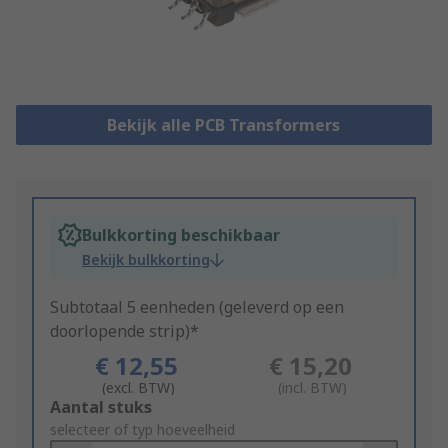
Bekijk alle PCB Transformers
Bulkkorting beschikbaar
Bekijk bulkkorting
Subtotaal 5 eenheden (geleverd op een
doorlopende strip)*
€ 12,55
€ 15,20
(excl. BTW)
(incl. BTW)
Add
Aantal stuks
to
selecteer of typ hoeveelheid