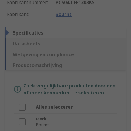
Fabrikantnummer
:
PCS040-EF1303KS
Fabrikant
:
Bourns
Specificaties
Datasheets
Wetgeving en compliance
Productomschrijving
Zoek vergelijkbare producten door een
of meer kenmerken te selecteren.
Alles selecteren
Merk
Bourns