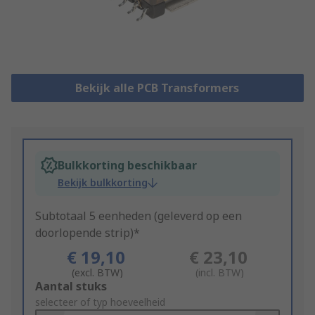
Bekijk alle PCB Transformers
Bulkkorting beschikbaar
Bekijk bulkkorting
Subtotaal 5 eenheden (geleverd op een
doorlopende strip)*
€ 19,10
€ 23,10
(excl. BTW)
(incl. BTW)
Add
Aantal stuks
to
selecteer of typ hoeveelheid