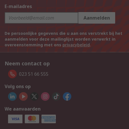
E-mailadres
Aanmelden
De persoonlijke gegevens die u aan ons verstrekt bij het
aanmelden voor deze mailinglijst worden verwerkt in
overeenstemming met ons
privacybeleid
.
Neem contact op
023 51 66 555
Volg ons op
We aanvaarden