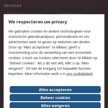
Services
750.000 producten
2.500 merken
Bestellen
Inkoopoplossingen
We respecteren uw privacy
Retouren
Technisch advies
We gebruiken cookies en andere technologieën voor
Track & Trace
statistische gebruiksanalyses, personalisatie en om
advertenties weer te geven op websites van derden.
Wettelijk
Door op "Alles accepteren" te klikken, geeft u
toestemming voor de verwerking van niet-essentiële
Cookiebeleid
Email veiligheid
cookies. U kunt uw cookies selecteren door te klikken op
Privacybeleid
Websitevoorwaarden
"Beheer cookies". Als u dit niet wilt, klikt u op "Alles
weigeren". Dit kan de toegang tot bepaalde functies
Algemene
beperken. Meer informatie vindt u in
ons cookiebeleid
verkoopvoorwaarden
Over RS
Alles accepteren
RS Group
Over ons
Beheer cookies
RS wereldwijd
Werken bij RS
Alles weigeren