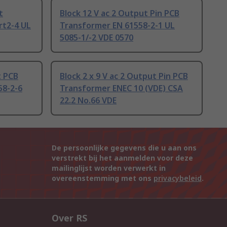
t
Block 12 V ac 2 Output Pin PCB
rt2-4 UL
Transformer EN 61558-2-1 UL
5085-1/-2 VDE 0570
t PCB
Block 2 x 9 V ac 2 Output Pin PCB
58-2-6
Transformer ENEC 10 (VDE) CSA
22.2 No.66 VDE
De persoonlijke gegevens die u aan ons
verstrekt bij het aanmelden voor deze
mailinglijst worden verwerkt in
overeenstemming met ons
privacybeleid
.
Over RS