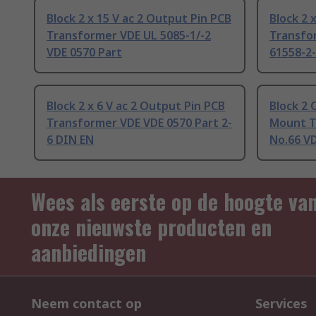
Block 2 x 15 V ac 2 Output Pin PCB
Block 2 
Transformer VDE UL 5085-1/-2
Transfor
VDE 0570 Part
61558-2-
Block 2 x 6 V ac 2 Output Pin PCB
Block 2 
Transformer VDE VDE 0570 Part 2-
Mount T
6 DIN EN
No.66 VD
Wees als eerste op de hoogte va
onze nieuwste producten en
aanbiedingen
Neem contact op
Services