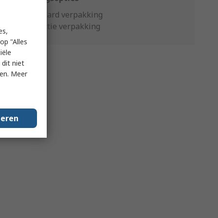
Standaard verpakking
Productie verpakking
es,
op "Alles
iële
dit niet
ken. Meer
geren