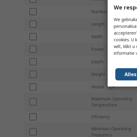
We resp
Number of Outputs
We gebruike
Length
personalisa
accepteren"
Width
cookies. U 
wilt, klikt
Power
informatie 
Depth
Alle
Weight
Mount Type
Maximum Operating
Temperature
Efficiency
Minimum Operating
Frequency