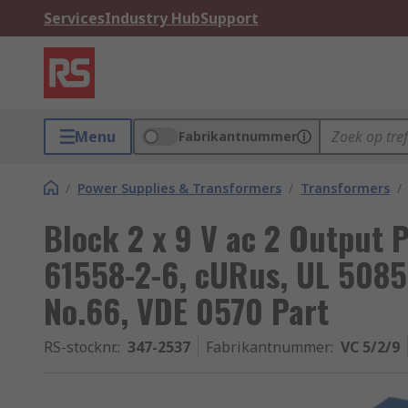
Services
Industry Hub
Support
Menu
Fabrikantnummer
/
Power Supplies & Transformers
/
Transformers
/
Block 2 x 9 V ac 2 Output 
61558-2-6, cURus, UL 5085-
No.66, VDE 0570 Part
RS-stocknr.
:
347-2537
Fabrikantnummer
:
VC 5/2/9