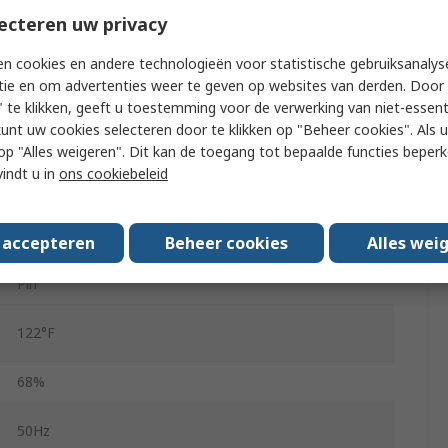
ecteren uw privacy
2
n cookies en andere technologieën voor statistische gebruiksanalys
44mm
tie en om advertenties weer te geven op websites van derden. Door 
 te klikken, geeft u toestemming voor de verwerking van niet-essent
33mm
kunt uw cookies selecteren door te klikken op "Beheer cookies". Als u 
 u op "Alles weigeren". Dit kan de toegang tot bepaalde functies beper
5VA
vindt u in
ons cookiebeleid
37mm
s accepteren
Beheer cookies
Alles wei
0.42lb
Pin
122°F
68%
50Hz