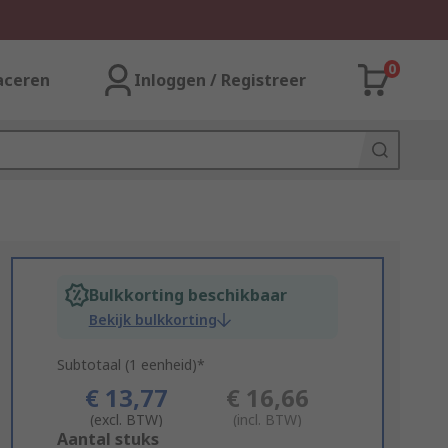
0
aceren
Inloggen / Registreer
Bulkkorting beschikbaar
Bekijk bulkkorting
Subtotaal (1 eenheid)*
€ 13,77
€ 16,66
(excl. BTW)
(incl. BTW)
Add
Aantal stuks