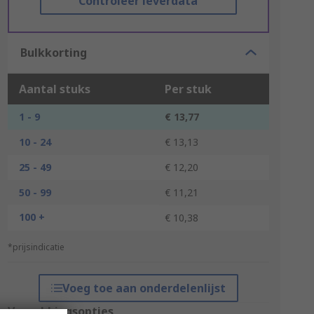
Controleer leverdata
Bulkkorting
Aantal stuks
Per stuk
1 - 9
€ 13,77
10 - 24
€ 13,13
25 - 49
€ 12,20
50 - 99
€ 11,21
100 +
€ 10,38
*prijsindicatie
Voeg toe aan onderdelenlijst
Verpakkingsopties