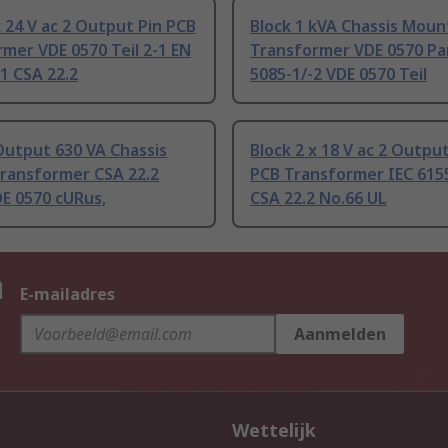
x 24 V ac 2 Output Pin PCB
Block 1 kVA Chassis Moun
mer VDE 0570 Teil 2-1 EN
Transformer VDE 0570 Pa
1 CSA 22.2
5085-1/-2 VDE 0570 Teil
Output 630 VA Chassis
Block 2 x 18 V ac 2 Outpu
ransformer CSA 22.2
PCB Transformer IEC 615
E 0570 cURus,
CSA 22.2 No.66 UL
n
E-mailadres
Aanmelden
Wettelijk