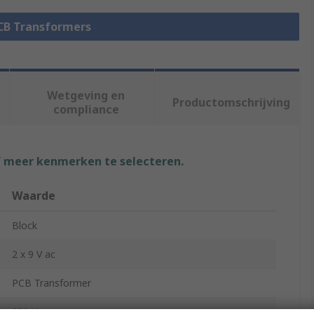
PCB Transformers
Wetgeving en
Productomschrijving
compliance
f meer kenmerken te selecteren.
Waarde
Block
2 x 9 V ac
PCB Transformer
230 V ac