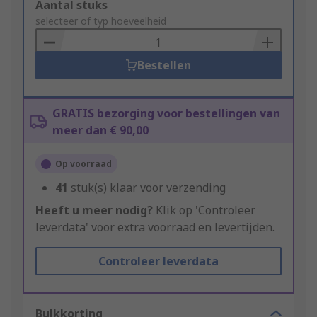
Add
Aantal stuks
to
selecteer of typ hoeveelheid
Basket
Bestellen
GRATIS bezorging voor bestellingen van
meer dan € 90,00
Op voorraad
41
stuk(s) klaar voor verzending
Heeft u meer nodig?
Klik op 'Controleer
leverdata' voor extra voorraad en levertijden.
Controleer leverdata
Bulkkorting