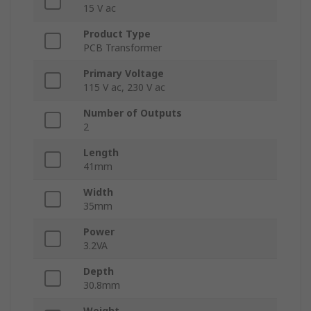
15 V ac
Product Type
PCB Transformer
Primary Voltage
115 V ac, 230 V ac
Number of Outputs
2
Length
41mm
Width
35mm
Power
3.2VA
Depth
30.8mm
Weight