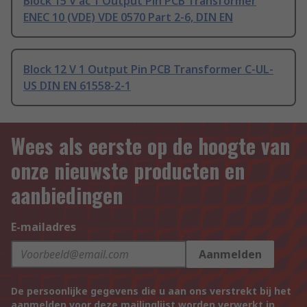
Block 15 V ac 1 Output Pin PCB Transformer
ENEC 10 (VDE) VDE 0570 Part 2-6, DIN EN
Block 12 V 1 Output Pin PCB Transformer C-UL-
US DIN EN 61558-2-1
Wees als eerste op de hoogte van
onze nieuwste producten en
aanbiedingen
E-mailadres
Aanmelden
De persoonlijke gegevens die u aan ons verstrekt bij het
aanmelden voor deze mailinglijst worden verwerkt in