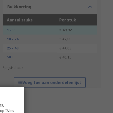
Bulkkorting
Aantal stuks
Per stuk
1 - 9
€ 49,92
10 - 24
€ 47,88
25 - 49
€ 44,03
50 +
€ 40,15
*prijsindicatie
Voeg toe aan onderdelenlijst
es,
op "Alles