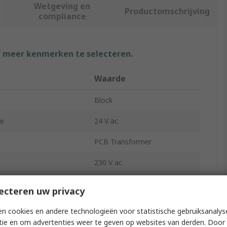
Wetgeving en
Productomschrijving
compliance
f meer kenmerken te selecteren.
Waarde
Block
ge
24 V ac
PCB Transformer
230 V ac
ts
1
ecteren uw privacy
94mm
n cookies en andere technologieën voor statistische gebruiksanalys
tie en om advertenties weer te geven op websites van derden. Door 
61mm