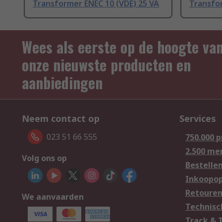
Transformer ENEC 10 (VDE) 25 VA
Transfor
Wees als eerste op de hoogte va
onze nieuwste producten en
aanbiedingen
Neem contact op
Services
023 51 66 555
750.000 
2.500 me
Volg ons op
Bestelle
Inkoopop
Retoure
We aanvaarden
Technisc
Track & 