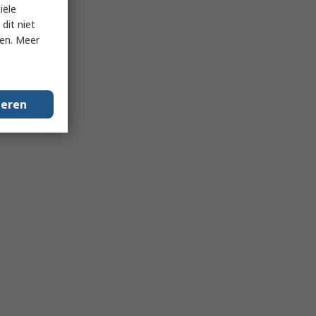
iële
dit niet
ken. Meer
geren