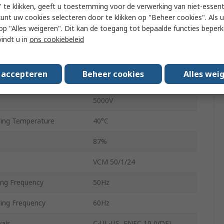
 te klikken, geeft u toestemming voor de verwerking van niet-essent
kunt uw cookies selecteren door te klikken op "Beheer cookies". Als u 
50VA
 u op "Alles weigeren". Dit kan de toegang tot bepaalde functies beper
58.5mm
vindt u in
ons cookiebeleid
990g
s accepteren
Beheer cookies
Alles wei
Through Hole
5000V
ing Temperature
40°C
87%
VCM 50/1/24
ng Frequency
50Hz
ng Frequency
60Hz
als
C-UL-US, ENEC 10 (VDE)