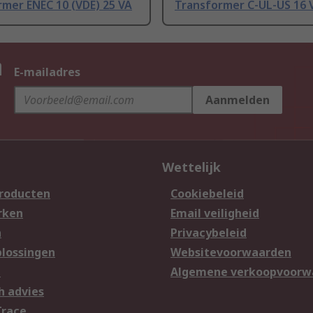
mer ENEC 10 (VDE) 25 VA
Transformer C-UL-US 16 
n
E-mailadres
Aanmelden
Wettelijk
producten
Cookiebeleid
rken
Email veiligheid
n
Privacybeleid
lossingen
Websitevoorwaarden
n
Algemene verkoopvoorw
h advies
Trace