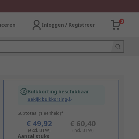
0
aceren
Inloggen / Registreer
Bulkkorting beschikbaar
Bekijk bulkkorting
Subtotaal (1 eenheid)*
€ 49,92
€ 60,40
(excl. BTW)
(incl. BTW)
Add
Aantal stuks