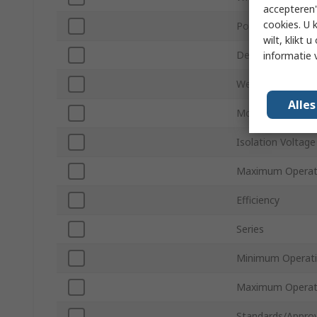
accepteren"
cookies. U 
Power
wilt, klikt
Depth
informatie 
Weight
Alle
Mount Type
Isolation Voltage
Maximum Operat
Efficiency
Series
Minimum Operati
Maximum Operati
Standards/Approv