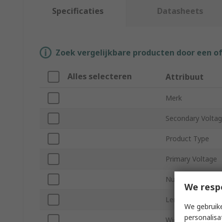
Specificaties
Datasheets
Zoek vergelijkbare producten door een o
Alles selecteren
Attribuut
Merk
Secondary Volta
Product Type
Primary Voltage
Number of Outpu
We resp
Length
We gebruike
personalisa
Width