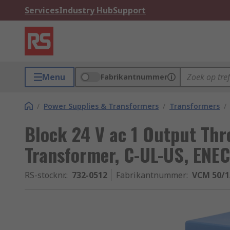
Services
Industry Hub
Support
Menu
Fabrikantnummer
/
Power Supplies & Transformers
/
Transformers
/
Block 24 V ac 1 Output Th
Transformer, C-UL-US, ENEC
RS-stocknr.
:
732-0512
Fabrikantnummer
:
VCM 50/1