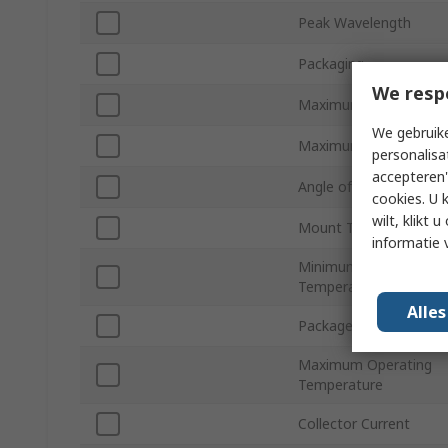
Peak Wavelength
Packaging
We resp
Maximum Light Curren
We gebruike
Maximum Dark Curren
personalisa
accepteren"
Angle of Half Sensitivit
cookies. U 
wilt, klikt
Mount Type
informatie 
Minimum Operating
Temperature
Alle
Package Type
Maximum Operating
Temperature
Collector Current