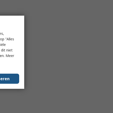
es,
op "Alles
iële
dit niet
ken. Meer
geren