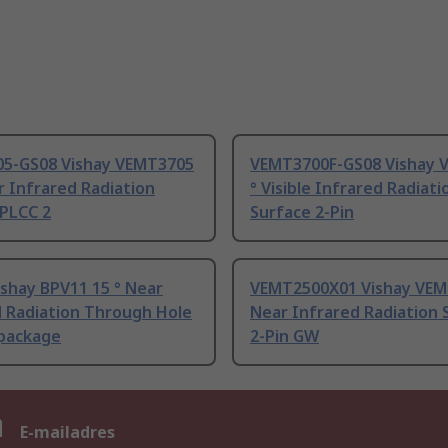
5-GS08 Vishay VEMT3705
VEMT3700F-GS08 Vishay 
r Infrared Radiation
° Visible Infrared Radiati
 PLCC 2
Surface 2-Pin
shay BPV11 15 ° Near
VEMT2500X01 Vishay VEMT
d Radiation Through Hole
Near Infrared Radiation 
package
2-Pin GW
n
E-mailadres