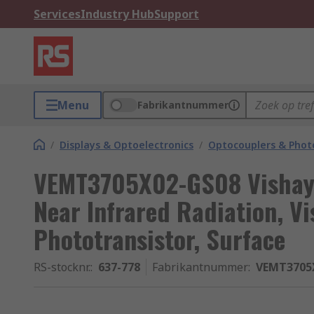
Services
Industry Hub
Support
Menu
Fabrikantnummer
/
Displays & Optoelectronics
/
Optocouplers & Phot
VEMT3705X02-GS08 Vishay
Near Infrared Radiation, Vi
Phototransistor, Surface
RS-stocknr.
:
637-778
Fabrikantnummer
:
VEMT3705