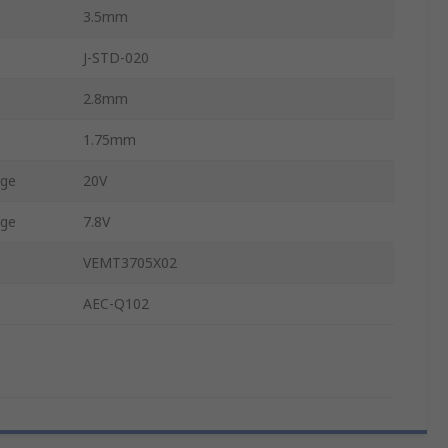
3.5mm
J-STD-020
2.8mm
1.75mm
age
20V
age
7.8V
VEMT3705X02
AEC-Q102