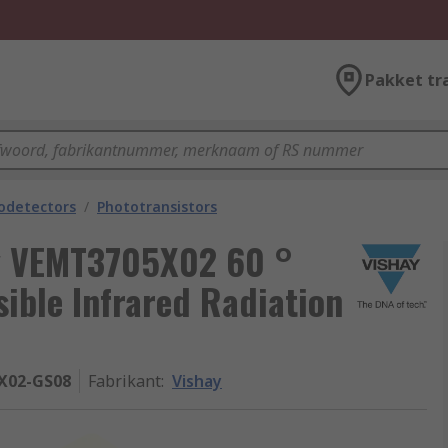
Pakket tr
odetectors
/
Phototransistors
 VEMT3705X02 60 °
sible Infrared Radiation
X02-GS08
Fabrikant
:
Vishay