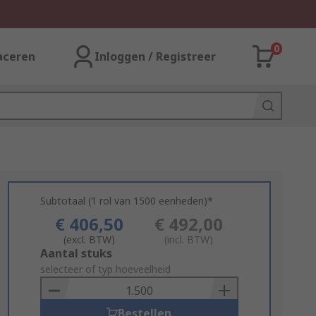
0
aceren
Inloggen / Registreer
Subtotaal (1 rol van 1500 eenheden)*
€ 406,50
€ 492,00
(excl. BTW)
(incl. BTW)
Add
Aantal stuks
to
selecteer of typ hoeveelheid
Basket
Bestellen