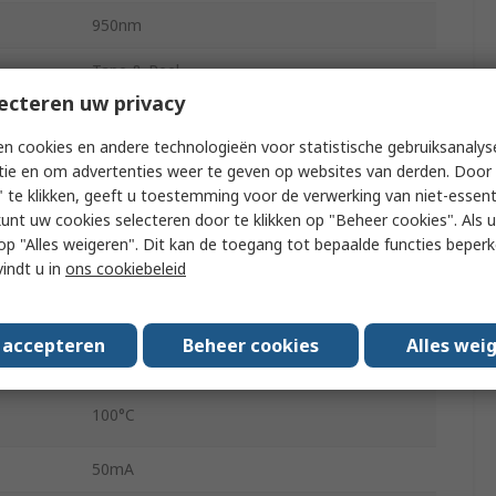
950nm
Tape & Reel
ecteren uw privacy
t
0.6mA
n cookies en andere technologieën voor statistische gebruiksanalys
t
200nA
tie en om advertenties weer te geven op websites van derden. Door 
 te klikken, geeft u toestemming voor de verwerking van niet-essent
y
60 °
kunt uw cookies selecteren door te klikken op "Beheer cookies". Als u 
 u op "Alles weigeren". Dit kan de toegang tot bepaalde functies beper
Surface
vindt u in
ons cookiebeleid
-40°C
s accepteren
Beheer cookies
Alles wei
PLCC 2
100°C
50mA