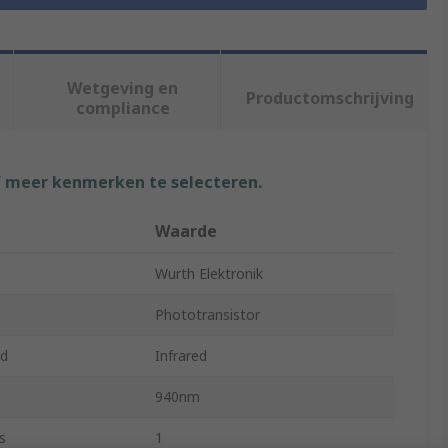
Wetgeving en
Productomschrijving
compliance
f meer kenmerken te selecteren.
Waarde
Wurth Elektronik
Phototransistor
ed
Infrared
940nm
s
1