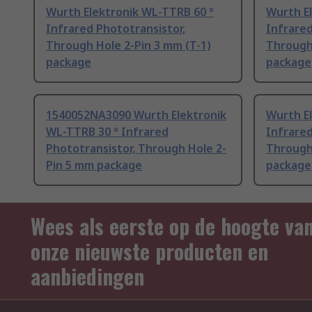
Wurth Elektronik WL-TTRB 60 °
Wurth E
Infrared Phototransistor,
Infrared
Through Hole 2-Pin 3 mm (T-1)
Through
package
package
1540052NA3090 Wurth Elektronik
Wurth E
WL-TTRB 30 ° Infrared
Infrared
Phototransistor, Through Hole 2-
Through 
Pin 5 mm package
package
Wees als eerste op de hoogte va
onze nieuwste producten en
aanbiedingen