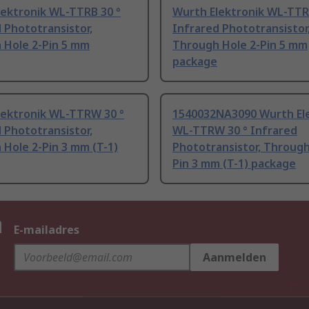
lektronik WL-TTRB 30 °
Wurth Elektronik WL-TTR
 Phototransistor,
Infrared Phototransistor
 Hole 2-Pin 5 mm
Through Hole 2-Pin 5 mm
package
lektronik WL-TTRW 30 °
1540032NA3090 Wurth El
 Phototransistor,
WL-TTRW 30 ° Infrared
Hole 2-Pin 3 mm (T-1)
Phototransistor, Through
Pin 3 mm (T-1) package
n
E-mailadres
Aanmelden