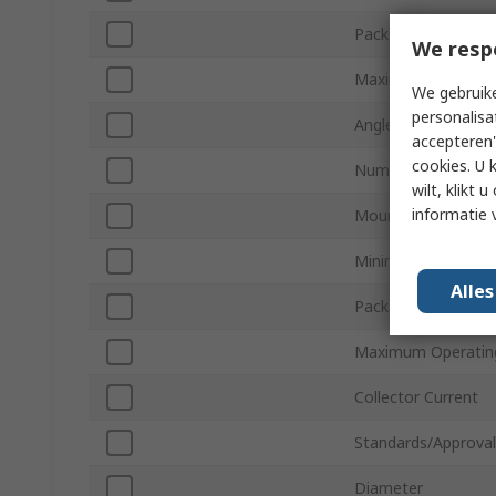
Packaging
We resp
Maximum Light Cur
We gebruike
personalisa
Angle of Half Sensit
accepteren"
cookies. U 
Number of Pins
wilt, klikt
informatie 
Mount Type
Minimum Operatin
Alle
Package Type
Maximum Operatin
Collector Current
Standards/Approval
Diameter