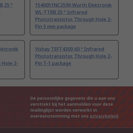
B 25 °
1540051NC2590 Wurth Elektronik
,
WL-TTRB 25 ° Infrared
Phototransistor, Through Hole 2-
Pin 5 mm package
ektronik
Vishay TEFT4300 60 ° Infrared
Phototransistor, Through Hole 2-
 Hole 2-
Pin T-1 package
De persoonlijke gegevens die u aan ons
verstrekt bij het aanmelden voor deze
mailinglijst worden verwerkt in
overeenstemming met ons
privacybeleid
.