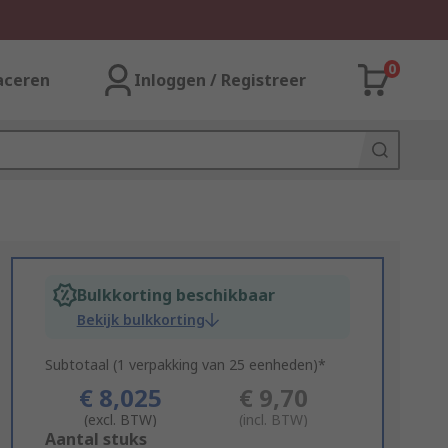
0
aceren
Inloggen / Registreer
Bulkkorting beschikbaar
Bekijk bulkkorting
Subtotaal (1 verpakking van 25 eenheden)*
€ 8,025
€ 9,70
(excl. BTW)
(incl. BTW)
Add
Aantal stuks