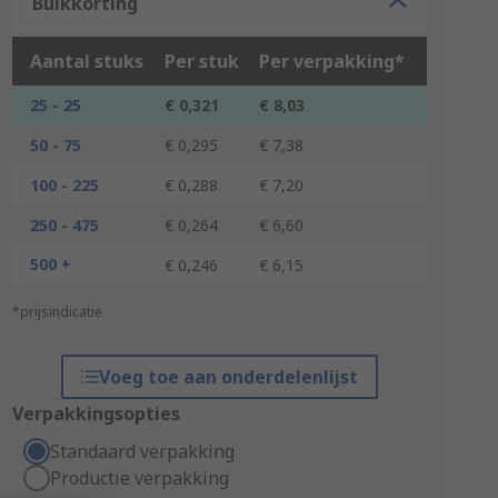
Bulkkorting
Aantal stuks
Per stuk
Per verpakking*
25 - 25
€ 0,321
€ 8,03
50 - 75
€ 0,295
€ 7,38
100 - 225
€ 0,288
€ 7,20
250 - 475
€ 0,264
€ 6,60
500 +
€ 0,246
€ 6,15
*prijsindicatie
Voeg toe aan onderdelenlijst
Verpakkingsopties
Standaard verpakking
Productie verpakking