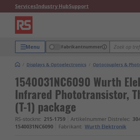
Services
Industry Hub
Support
Menu
Fabrikantnummer
/
Displays & Optoelectronics
/
Optocouplers & Phot
1540031NC6090 Wurth Elek
Infrared Phototransistor, 
(T-1) package
RS-stocknr.
:
215-1759
Artikelnummer Distrelec
:
30
1540031NC6090
Fabrikant
:
Wurth Elektronik