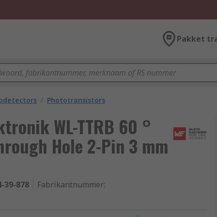
Pakket tr
odetectors
/
Phototransistors
tronik WL-TTRB 60 °
Through Hole 2-Pin 3 mm
4-39-878
Fabrikantnummer
: