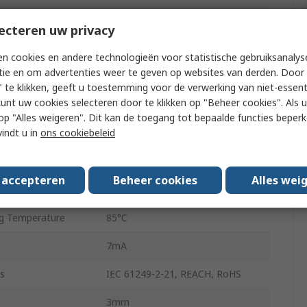
Bulk
ecteren uw privacy
rent
0.02μA
n cookies en andere technologieën voor statistische gebruiksanalys
tie en om advertenties weer te geven op websites van derden. Door 
ivity
60 °
 te klikken, geeft u toestemming voor de verwerking van niet-essent
kunt uw cookies selecteren door te klikken op "Beheer cookies". Als u 
2
 u op "Alles weigeren". Dit kan de toegang tot bepaalde functies beper
vindt u in
ons cookiebeleid
Through Hole
g Temperature
-40°C
s accepteren
Beheer cookies
Alles wei
3 mm (T-1)
g Temperature
85°C
7mA
s
IEC 61249-2-21, REACH, RoHS
3mm