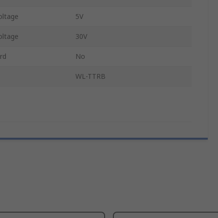
oltage
5V
oltage
30V
rd
No
WL-TTRB