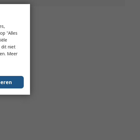
es,
op "Alles
iële
dit niet
ken. Meer
geren