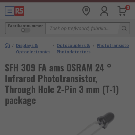
0
Fabrikantnummer
/
Displays &
/
Optocouplers &
/
Phototransistors
Optoelectronics
Photodetectors
SFH 309 FA ams OSRAM 24 °
Infrared Phototransistor,
Through Hole 2-Pin 3 mm (T-1)
package