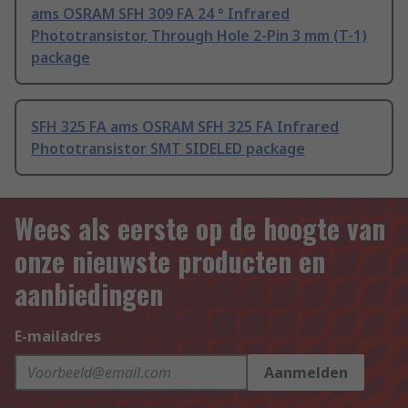
ams OSRAM SFH 309 FA 24 ° Infrared
Phototransistor, Through Hole 2-Pin 3 mm (T-1)
package
SFH 325 FA ams OSRAM SFH 325 FA Infrared
Phototransistor SMT SIDELED package
Wees als eerste op de hoogte van
onze nieuwste producten en
aanbiedingen
E-mailadres
Aanmelden