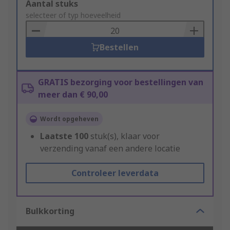
Add
Aantal stuks
to
selecteer of typ hoeveelheid
Basket
Bestellen
GRATIS bezorging voor bestellingen van
meer dan € 90,00
Wordt opgeheven
Laatste
100
stuk(s), klaar voor
verzending vanaf een andere locatie
Controleer leverdata
Bulkkorting