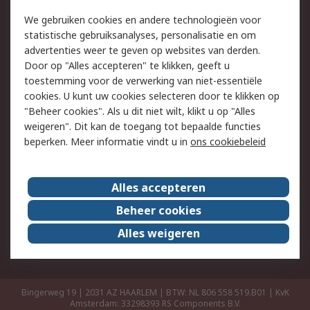
Retouren
Technisch advies
We gebruiken cookies en andere technologieën voor
Track & Trace
statistische gebruiksanalyses, personalisatie en om
advertenties weer te geven op websites van derden.
Wettelijk
Door op "Alles accepteren" te klikken, geeft u
toestemming voor de verwerking van niet-essentiële
Cookiebeleid
Email veiligheid
cookies. U kunt uw cookies selecteren door te klikken op
Privacybeleid
Websitevoorwaarden
"Beheer cookies". Als u dit niet wilt, klikt u op "Alles
weigeren". Dit kan de toegang tot bepaalde functies
Algemene
beperken. Meer informatie vindt u in
ons cookiebeleid
verkoopvoorwaarden
Over RS
Alles accepteren
RS Group
Over ons
Beheer cookies
RS wereldwijd
Werken bij RS
Alles weigeren
ESG
Bingerweg 19 | 2031 AZ HAARLEM | BTW: NL 806 558 519.B01 | KvK
Amsterdam: 33298393
RS Components B.V.