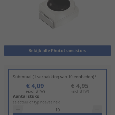
Bekijk alle Phototransistors
Subtotaal (1 verpakking van 10 eenheden)*
€ 4,09
€ 4,95
(excl. BTW)
(incl. BTW)
Add
Aantal stuks
to
selecteer of typ hoeveelheid
Basket