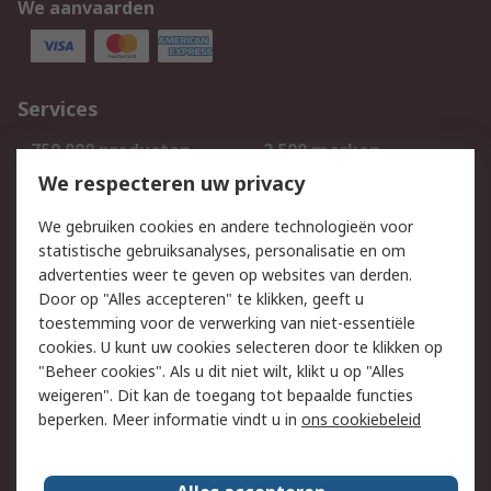
We aanvaarden
Services
750.000 producten
2.500 merken
Bestellen
Inkoopoplossingen
We respecteren uw privacy
Retouren
Technisch advies
We gebruiken cookies en andere technologieën voor
Track & Trace
statistische gebruiksanalyses, personalisatie en om
advertenties weer te geven op websites van derden.
Wettelijk
Door op "Alles accepteren" te klikken, geeft u
toestemming voor de verwerking van niet-essentiële
Cookiebeleid
Email veiligheid
cookies. U kunt uw cookies selecteren door te klikken op
Privacybeleid
Websitevoorwaarden
"Beheer cookies". Als u dit niet wilt, klikt u op "Alles
weigeren". Dit kan de toegang tot bepaalde functies
Algemene
beperken. Meer informatie vindt u in
ons cookiebeleid
verkoopvoorwaarden
Over RS