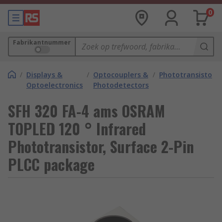
0
Fabrikantnummer
/
Displays &
/
Optocouplers &
/
Phototransistors
Optoelectronics
Photodetectors
SFH 320 FA-4 ams OSRAM
TOPLED 120 ° Infrared
Phototransistor, Surface 2-Pin
PLCC package