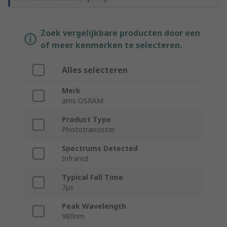
Zoek vergelijkbare producten door een
of meer kenmerken te selecteren.
Alles selecteren
Merk
ams OSRAM
Product Type
Phototransistor
Spectrums Detected
Infrared
Typical Fall Time
7μs
Peak Wavelength
980nm