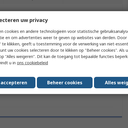
f meer kenmerken te selecteren.
ecteren uw privacy
n cookies en andere technologieën voor statistische gebruiksanalys
ribuut
Waarde
tie en om advertenties weer te geven op websites van derden. Door 
 te klikken, geeft u toestemming voor de verwerking van niet-essent
k
Facom
kunt uw cookies selecteren door te klikken op "Beheer cookies". Als u 
 u op "Alles weigeren". Dit kan de toegang tot bepaalde functies beper
Type
Spatula
vindt u in
ons cookiebeleid
uct Type
Pick Up Tool
dards/Approvals
No
s accepteren
Beheer cookies
Alles wei