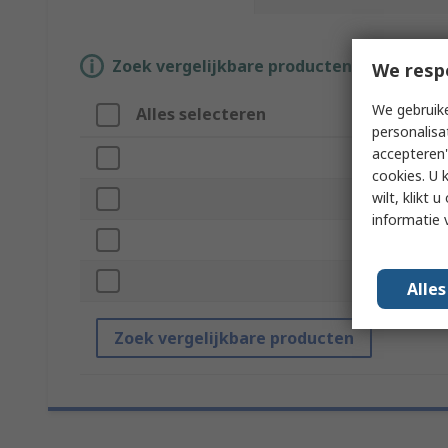
Zoek vergelijkbare producten door een o
We resp
We gebruike
Alles selecteren
Att
personalisa
accepteren"
Mer
cookies. U 
wilt, klikt
Sub 
informatie 
Prod
Stan
Alle
Zoek vergelijkbare producten