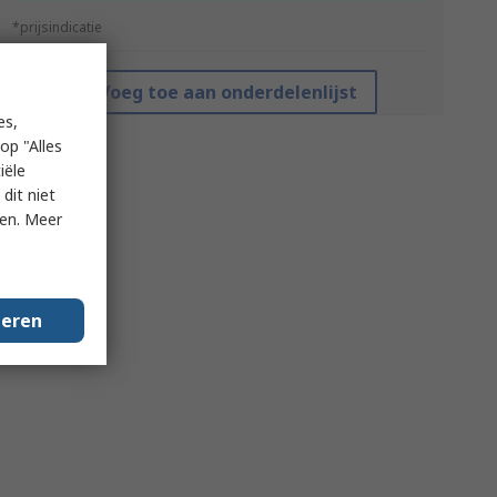
*prijsindicatie
Voeg toe aan onderdelenlijst
es,
op "Alles
iële
dit niet
ken. Meer
geren