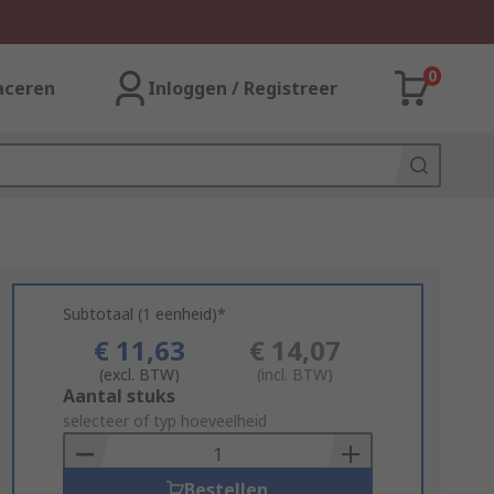
0
aceren
Inloggen / Registreer
Subtotaal (1 eenheid)*
€ 11,63
€ 14,07
(excl. BTW)
(incl. BTW)
Add
Aantal stuks
to
selecteer of typ hoeveelheid
Basket
Bestellen