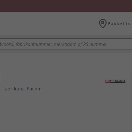
Pakket tr
l
Fabrikant
:
Facom