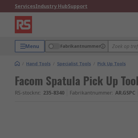
Services
Industry Hub
Support
Menu
Fabrikantnummer
/
Hand Tools
/
Specialist Tools
/
Pick Up Tools
Facom Spatula Pick Up Too
RS-stocknr.
:
235-8340
Fabrikantnummer
:
AR.GSPC