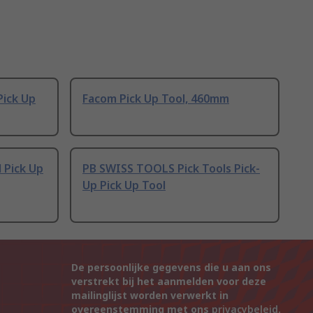
Pick Up
Facom Pick Up Tool, 460mm
 Pick Up
PB SWISS TOOLS Pick Tools Pick-
Up Pick Up Tool
De persoonlijke gegevens die u aan ons
verstrekt bij het aanmelden voor deze
mailinglijst worden verwerkt in
overeenstemming met ons
privacybeleid
.