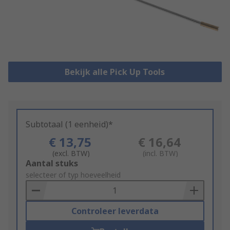
Bekijk alle Pick Up Tools
Subtotaal (1 eenheid)*
€ 13,75
€ 16,64
(excl. BTW)
(incl. BTW)
Add
Aantal stuks
to
selecteer of typ hoeveelheid
Basket
Controleer leverdata