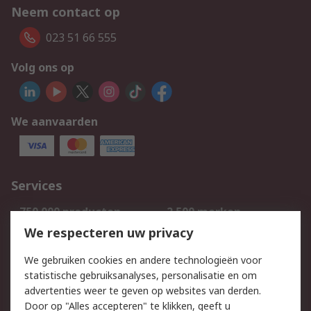
Neem contact op
023 51 66 555
Volg ons op
We aanvaarden
Services
750.000 producten
2.500 merken
Bestellen
Inkoopoplossingen
We respecteren uw privacy
Retouren
Technisch advies
We gebruiken cookies en andere technologieën voor
Track & Trace
statistische gebruiksanalyses, personalisatie en om
advertenties weer te geven op websites van derden.
Wettelijk
Door op "Alles accepteren" te klikken, geeft u