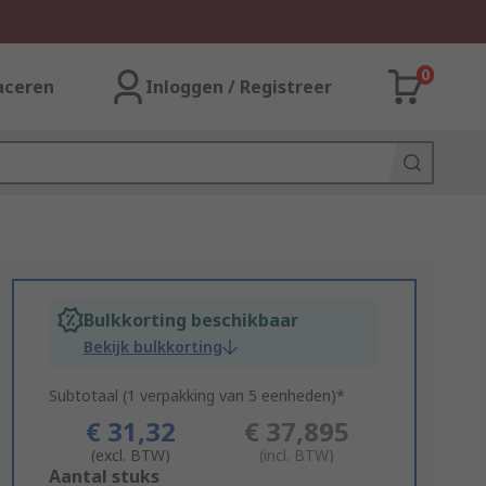
0
aceren
Inloggen / Registreer
Bulkkorting beschikbaar
Bekijk bulkkorting
Subtotaal (1 verpakking van 5 eenheden)*
€ 31,32
€ 37,895
(excl. BTW)
(incl. BTW)
Add
Aantal stuks