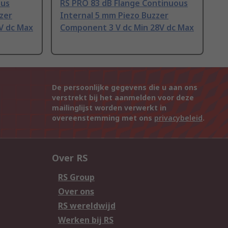
ous
RS PRO 83 dB Flange Continuous
zer
Internal 5 mm Piezo Buzzer
V dc Max
Component 3 V dc Min 28V dc Max
De persoonlijke gegevens die u aan ons
verstrekt bij het aanmelden voor deze
mailinglijst worden verwerkt in
overeenstemming met ons
privacybeleid
.
Over RS
RS Group
Over ons
RS wereldwijd
Werken bij RS