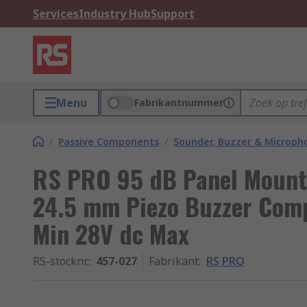
Services
Industry Hub
Support
Menu
Fabrikantnummer
/
Passive Components
/
Sounder, Buzzer & Microp
RS PRO 95 dB Panel Mount 
24.5 mm Piezo Buzzer Comp
Min 28V dc Max
RS-stocknr.
:
457-027
Fabrikant
:
RS PRO