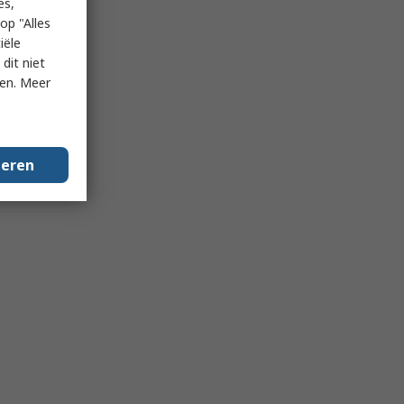
es,
op "Alles
iële
dit niet
ken. Meer
geren