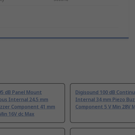
95 dB Panel Mount
Digisound 100 dB Contin
ous Internal 24.5 mm
Internal 34 mm Piezo Buz
uzzer Component 41 mm
Component 5 V Min 28V 
 Min 16V dc Max