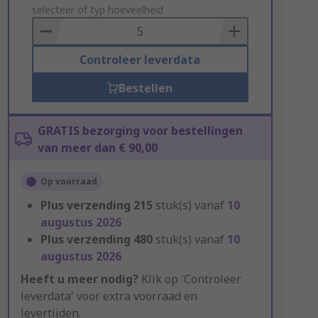
to
selecteer of typ hoeveelheid
Basket
Controleer leverdata
Bestellen
GRATIS bezorging voor bestellingen
van meer dan € 90,00
Op voorraad
Plus verzending
215
stuk(s) vanaf
10
augustus 2026
Plus verzending
480
stuk(s) vanaf
10
augustus 2026
Heeft u meer nodig?
Klik op 'Controleer
leverdata' voor extra voorraad en
levertijden.