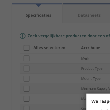
Specificaties
Datasheets
Zoek vergelijkbare producten door een o
Alles selecteren
Attribuut
Merk
Product Type
Mount Type
Minimum Supply V
Maximum Supply 
We resp
Sound Level