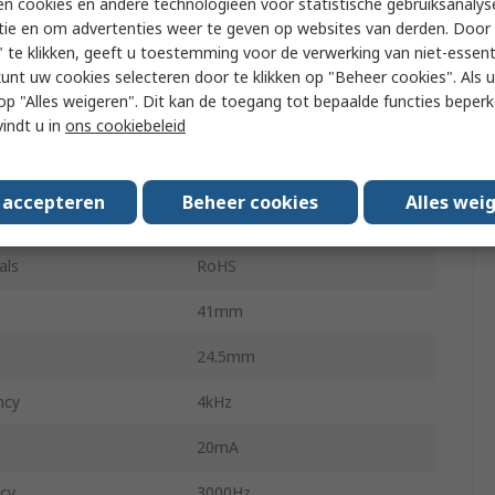
n cookies en andere technologieën voor statistische gebruiksanalys
tie en om advertenties weer te geven op websites van derden. Door 
Internal
 te klikken, geeft u toestemming voor de verwerking van niet-essent
kunt uw cookies selecteren door te klikken op "Beheer cookies". Als u 
Continuous
 u op "Alles weigeren". Dit kan de toegang tot bepaalde functies beper
vindt u in
ons cookiebeleid
29.5mm
ng Temperature
-20°C
s accepteren
Beheer cookies
Alles wei
ng Temperature
60°C
als
RoHS
41mm
24.5mm
ncy
4kHz
20mA
cy
3000Hz