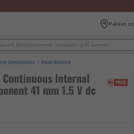
Pakket tr
hone Components
/
Piezo Buzzers
Continuous Internal
onent 41 mm 1.5 V dc