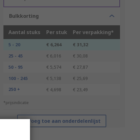
Bulkkorting
Aantal stuks
Per stuk
Per verpakking*
5 - 20
€ 6,264
€ 31,32
25 - 45
€ 6,016
€ 30,08
50 - 95
€ 5,574
€ 27,87
100 - 245
€ 5,138
€ 25,69
250 +
€ 4,698
€ 23,49
*prijsindicatie
Voeg toe aan onderdelenlijst