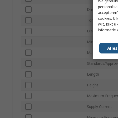
We gebruike
personalisa
Drive Type
accepteren"
cookies. U 
Tone Type
wilt, klikt
informatie 
Diameter
Minimum Operati
Alle
Maximum Operati
Standards/Approv
Length
Height
Maximum Freque
Supply Current
Minimum Frequen