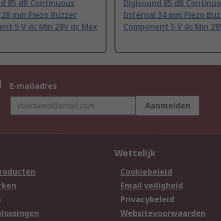
nd 85 dB Continuous
Digisound 85 dB Continu
 26 mm Piezo Buzzer
Internal 34 mm Piezo Buz
nt 5 V dc Min 28V dc Max
Component 5 V dc Min 28
n
E-mailadres
Aanmelden
Wettelijk
producten
Cookiebeleid
rken
Email veiligheid
n
Privacybeleid
lossingen
Websitevoorwaarden