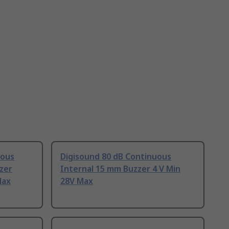
uous
Digisound 80 dB Continuous
zer
Internal 15 mm Buzzer 4 V Min
Max
28V Max