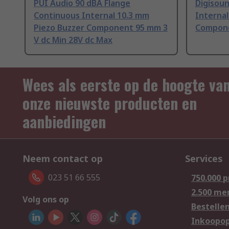
PUI Audio 90 dBA Flange
Digisou
Continuous Internal 10.3 mm
Internal
Piezo Buzzer Component 95 mm 3
Compone
V dc Min 28V dc Max
Wees als eerste op de hoogte va
onze nieuwste producten en
aanbiedingen
Neem contact op
Services
023 51 66 555
750.000 
2.500 me
Volg ons op
Bestelle
Inkoopop