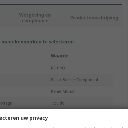
Wetgeving en
Productomschrijving
compliance
f meer kenmerken te selecteren.
Waarde
RS PRO
Piezo Buzzer Component
Panel Mount
oltage
1.5V dc
Voltage
28V dc
ecteren uw privacy
95dB