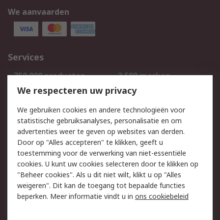
We aanvaarden
Services
750.000 producten
2.500 merken
Bestellen
Inkoopoplossingen
We respecteren uw privacy
Retouren
Technisch advies
We gebruiken cookies en andere technologieën voor
Track & Trace
statistische gebruiksanalyses, personalisatie en om
advertenties weer te geven op websites van derden.
Wettelijk
Door op "Alles accepteren" te klikken, geeft u
toestemming voor de verwerking van niet-essentiële
Cookiebeleid
Email veiligheid
cookies. U kunt uw cookies selecteren door te klikken op
Privacybeleid
Websitevoorwaarden
"Beheer cookies". Als u dit niet wilt, klikt u op "Alles
weigeren". Dit kan de toegang tot bepaalde functies
Algemene
beperken. Meer informatie vindt u in
ons cookiebeleid
verkoopvoorwaarden