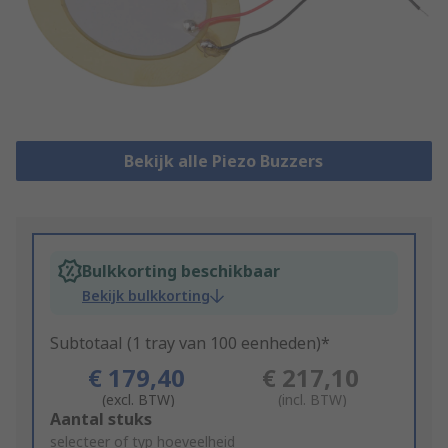
Bekijk alle Piezo Buzzers
Bulkkorting beschikbaar
Bekijk bulkkorting
Subtotaal (1 tray van 100 eenheden)*
€ 179,40
€ 217,10
(excl. BTW)
(incl. BTW)
Add
Aantal stuks
to
selecteer of typ hoeveelheid