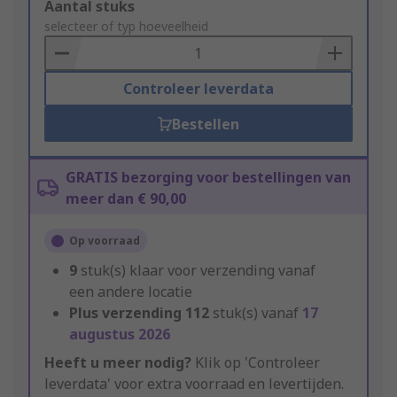
Add
Aantal stuks
to
selecteer of typ hoeveelheid
Basket
Controleer leverdata
Bestellen
GRATIS bezorging voor bestellingen van
meer dan € 90,00
Op voorraad
9
stuk(s) klaar voor verzending vanaf
een andere locatie
Plus verzending
112
stuk(s) vanaf
17
augustus 2026
Heeft u meer nodig?
Klik op 'Controleer
leverdata' voor extra voorraad en levertijden.