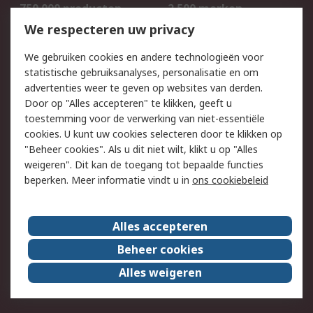
750.000 producten
2.500 merken
Bestellen
Inkoopoplossingen
We respecteren uw privacy
Retouren
Technisch advies
We gebruiken cookies en andere technologieën voor
Track & Trace
statistische gebruiksanalyses, personalisatie en om
advertenties weer te geven op websites van derden.
Wettelijk
Door op "Alles accepteren" te klikken, geeft u
toestemming voor de verwerking van niet-essentiële
Cookiebeleid
Email veiligheid
cookies. U kunt uw cookies selecteren door te klikken op
Privacybeleid
Websitevoorwaarden
"Beheer cookies". Als u dit niet wilt, klikt u op "Alles
weigeren". Dit kan de toegang tot bepaalde functies
Algemene
beperken. Meer informatie vindt u in
ons cookiebeleid
verkoopvoorwaarden
Over RS
Alles accepteren
RS Group
Over ons
Beheer cookies
RS wereldwijd
Werken bij RS
Alles weigeren
ESG