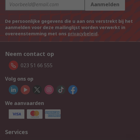
Aanmelden
De persoonlijke gegevens die u aan ons verstrekt bij het
aanmelden voor deze mailinglijst worden verwerkt in
overeenstemming met ons
privacybeleid
.
Neem contact op
023 51 66 555
Volg ons op
We aanvaarden
Services