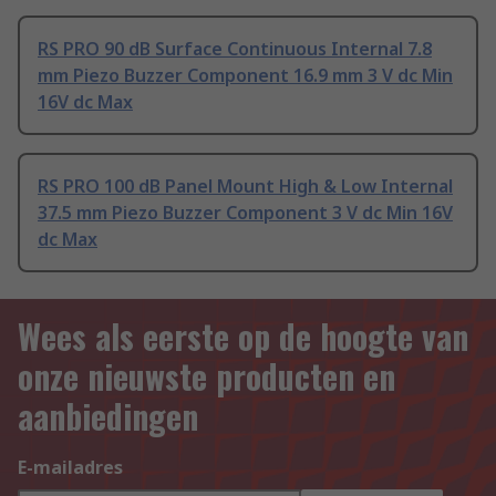
RS PRO 90 dB Surface Continuous Internal 7.8
mm Piezo Buzzer Component 16.9 mm 3 V dc Min
16V dc Max
RS PRO 100 dB Panel Mount High & Low Internal
37.5 mm Piezo Buzzer Component 3 V dc Min 16V
dc Max
Wees als eerste op de hoogte van
onze nieuwste producten en
aanbiedingen
E-mailadres