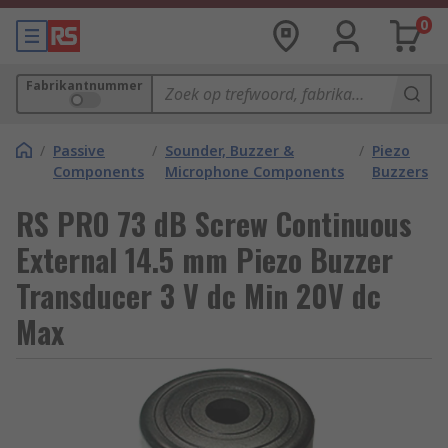
0
Fabrikantnummer
/
Passive
/
Sounder, Buzzer &
/
Piezo
Components
Microphone Components
Buzzers
RS PRO 73 dB Screw Continuous
External 14.5 mm Piezo Buzzer
Transducer 3 V dc Min 20V dc
Max