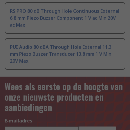
RS PRO 80 dB Through Hole Continuous External
6.8 mm Piezo Buzzer Component 1 V ac Min 20V
ac Max
PUI Audio 80 dBA Through Hole External 11.3
mm Piezo Buzzer Transducer 13.8 mm 1 V Min
20V Max
Wees als eerste op de hoogte van
onze nieuwste producten en
aanbiedingen
E-mailadres