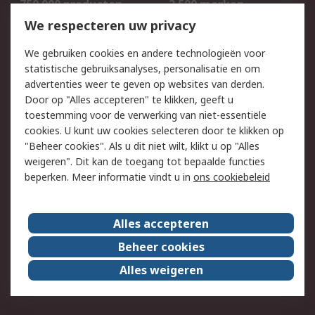
750.000 producten
2.500 merken
Bestellen
Inkoopoplossingen
We respecteren uw privacy
Retouren
Technisch advies
We gebruiken cookies en andere technologieën voor
Track & Trace
statistische gebruiksanalyses, personalisatie en om
advertenties weer te geven op websites van derden.
Wettelijk
Door op "Alles accepteren" te klikken, geeft u
toestemming voor de verwerking van niet-essentiële
Cookiebeleid
Email veiligheid
cookies. U kunt uw cookies selecteren door te klikken op
Privacybeleid
Websitevoorwaarden
"Beheer cookies". Als u dit niet wilt, klikt u op "Alles
weigeren". Dit kan de toegang tot bepaalde functies
Algemene
beperken. Meer informatie vindt u in
ons cookiebeleid
verkoopvoorwaarden
Over RS
Alles accepteren
RS Group
Over ons
Beheer cookies
RS wereldwijd
Werken bij RS
Alles weigeren
ESG