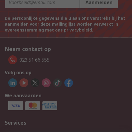
Aanmelden
De persoonlijke gegevens die u aan ons verstrekt bij het
aanmelden voor deze mailinglijst worden verwerkt in
overeenstemming met ons
privacybeleid
.
Neem contact op
023 51 66 555
Volg ons op
We aanvaarden
Services