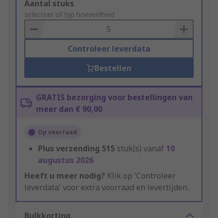
Add
Aantal stuks
to
selecteer of typ hoeveelheid
Basket
Controleer leverdata
Bestellen
GRATIS bezorging voor bestellingen van
meer dan € 90,00
Op voorraad
Plus verzending
515
stuk(s) vanaf
10
augustus 2026
Heeft u meer nodig?
Klik op 'Controleer
leverdata' voor extra voorraad en levertijden.
Bulkkorting