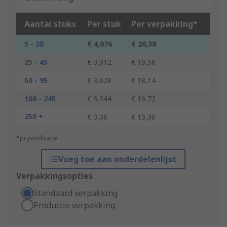
Aantal stuks
Per stuk
Per verpakking*
5 - 20
€ 4,076
€ 20,38
25 - 45
€ 3,912
€ 19,56
50 - 95
€ 3,628
€ 18,14
100 - 245
€ 3,344
€ 16,72
250 +
€ 3,06
€ 15,30
*prijsindicatie
Voeg toe aan onderdelenlijst
Verpakkingsopties
Standaard verpakking
Productie verpakking