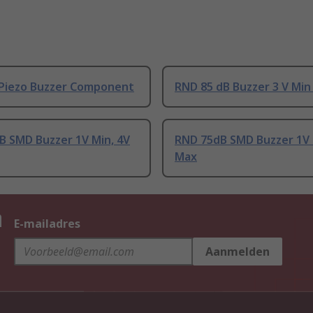
 Piezo Buzzer Component
RND 85 dB Buzzer 3 V Min
B SMD Buzzer 1V Min, 4V
RND 75dB SMD Buzzer 1V 
Max
n
E-mailadres
Aanmelden