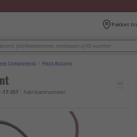
Pakket tr
hone Components
/
Piezo Buzzers
nt
1-17-357
Fabrikantnummer
: