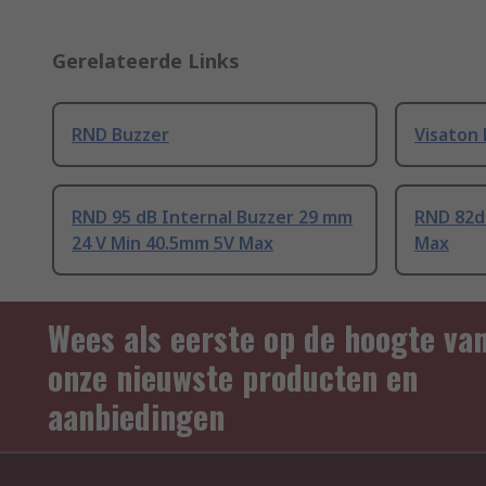
Gerelateerde Links
RND Buzzer
Visaton
RND 95 dB Internal Buzzer 29 mm
RND 82d
24 V Min 40.5mm 5V Max
Max
Wees als eerste op de hoogte va
onze nieuwste producten en
aanbiedingen