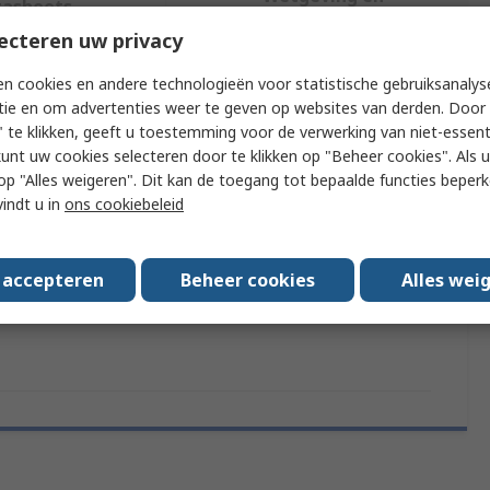
tasheets
compliance
ecteren uw privacy
n cookies en andere technologieën voor statistische gebruiksanalys
f meer kenmerken te selecteren.
tie en om advertenties weer te geven op websites van derden. Door 
 te klikken, geeft u toestemming voor de verwerking van niet-essent
Waarde
kunt uw cookies selecteren door te klikken op "Beheer cookies". Als u 
 u op "Alles weigeren". Dit kan de toegang tot bepaalde functies beper
RND
vindt u in
ons cookiebeleid
e
Piezo Buzzer Component
s accepteren
Beheer cookies
Alles wei
pprovals
No