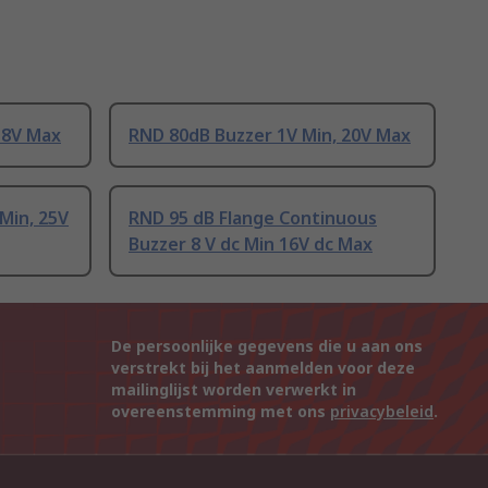
 8V Max
RND 80dB Buzzer 1V Min, 20V Max
Min, 25V
RND 95 dB Flange Continuous
Buzzer 8 V dc Min 16V dc Max
De persoonlijke gegevens die u aan ons
verstrekt bij het aanmelden voor deze
mailinglijst worden verwerkt in
overeenstemming met ons
privacybeleid
.