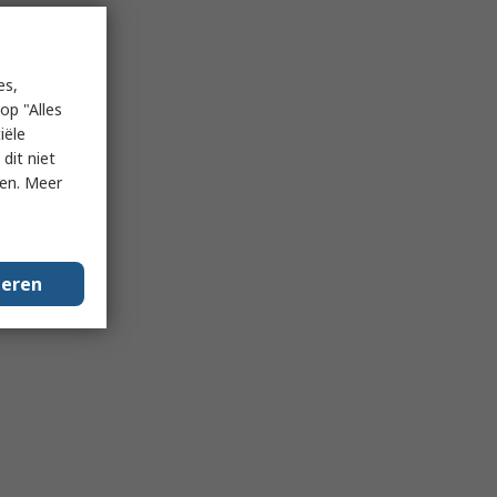
es,
op "Alles
iële
dit niet
ken. Meer
geren