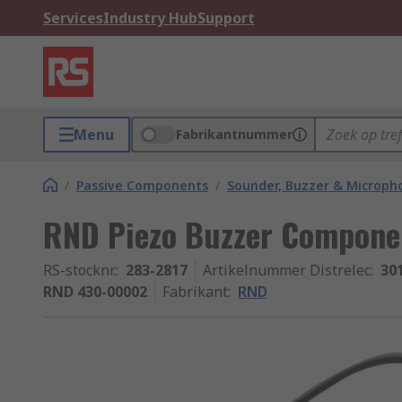
Services
Industry Hub
Support
Menu
Fabrikantnummer
/
Passive Components
/
Sounder, Buzzer & Microp
RND Piezo Buzzer Compone
RS-stocknr.
:
283-2817
Artikelnummer Distrelec
:
30
RND 430-00002
Fabrikant
:
RND