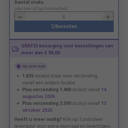
Add
Aantal stuks
to
selecteer of typ hoeveelheid
Basket
Bestellen
GRATIS bezorging voor bestellingen van
meer dan € 90,00
Op voorraad
1.635
stuk(s) klaar voor verzending
vanaf een andere locatie
Plus verzending
1.400
stuk(s) vanaf
14
augustus 2026
Plus verzending
3.500
stuk(s) vanaf
13
oktober 2026
Heeft u meer nodig?
Klik op 'Controleer
leverdata' voor extra voorraad en levertijden.