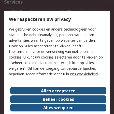
Services
750.000 producten
2.500 merken
Bestellen
Inkoopoplossingen
We respecteren uw privacy
Retouren
Technisch advies
We gebruiken cookies en andere technologieën voor
Track & Trace
statistische gebruiksanalyses, personalisatie en om
advertenties weer te geven op websites van derden.
Wettelijk
Door op "Alles accepteren" te klikken, geeft u
toestemming voor de verwerking van niet-essentiële
Cookiebeleid
Email veiligheid
cookies. U kunt uw cookies selecteren door te klikken op
Privacybeleid
Websitevoorwaarden
"Beheer cookies". Als u dit niet wilt, klikt u op "Alles
weigeren". Dit kan de toegang tot bepaalde functies
Algemene
beperken. Meer informatie vindt u in
ons cookiebeleid
verkoopvoorwaarden
Over RS
Alles accepteren
RS Group
Over ons
Beheer cookies
RS wereldwijd
Werken bij RS
Alles weigeren
ESG