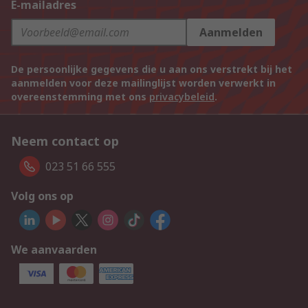
E-mailadres
Aanmelden
De persoonlijke gegevens die u aan ons verstrekt bij het
aanmelden voor deze mailinglijst worden verwerkt in
overeenstemming met ons
privacybeleid
.
Neem contact op
023 51 66 555
Volg ons op
We aanvaarden