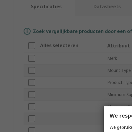
Specificaties
Datasheets
Zoek vergelijkbare producten door een o
Alles selecteren
Attribuut
Merk
Mount Type
Product Typ
Minimum Sup
Maximum Sup
We resp
Sound Level
We gebruike
Drive Type