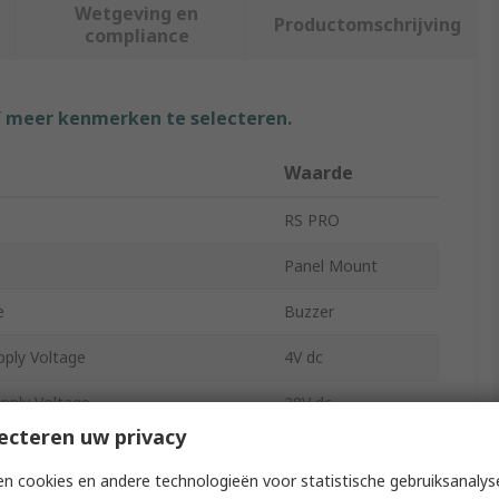
Wetgeving en
Productomschrijving
compliance
f meer kenmerken te selecteren.
Waarde
RS PRO
Panel Mount
e
Buzzer
ply Voltage
4V dc
ply Voltage
28V dc
ecteren uw privacy
98dB
n cookies en andere technologieën voor statistische gebruiksanalys
Internal