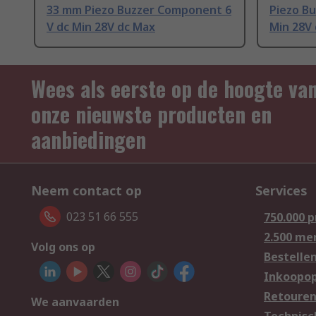
33 mm Piezo Buzzer Component 6
Piezo B
V dc Min 28V dc Max
Min 28V
Wees als eerste op de hoogte va
onze nieuwste producten en
aanbiedingen
Neem contact op
Services
023 51 66 555
750.000 
2.500 me
Volg ons op
Bestelle
Inkoopop
Retoure
We aanvaarden