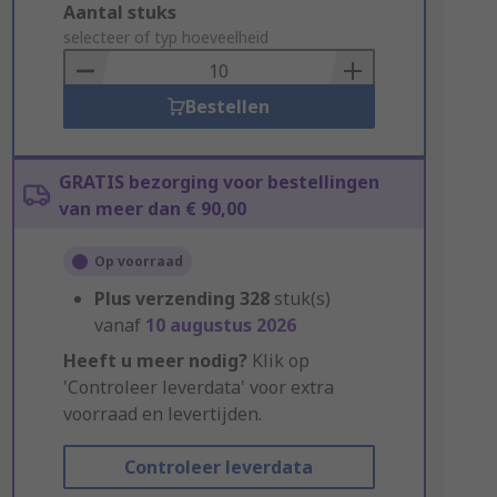
Add
Aantal stuks
to
selecteer of typ hoeveelheid
Basket
Bestellen
GRATIS bezorging voor bestellingen
van meer dan € 90,00
Op voorraad
Plus verzending
328
stuk(s)
vanaf
10 augustus 2026
Heeft u meer nodig?
Klik op
'Controleer leverdata' voor extra
voorraad en levertijden.
Controleer leverdata