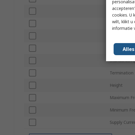
personalisa
accepteren"
Tone Type
cookies. U 
wilt, klikt
Diameter
informatie 
Minimum Ope
Maximum Op
Alle
Standards/A
Termination 
Height
Maximum Fr
Minimum Fr
Supply Curre