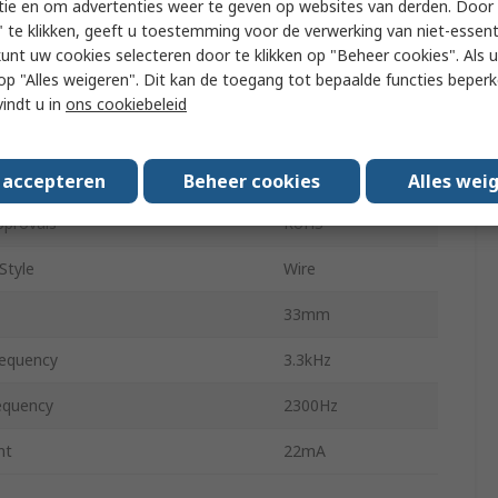
tie en om advertenties weer te geven op websites van derden. Door 
 te klikken, geeft u toestemming voor de verwerking van niet-essent
Continuous
kunt uw cookies selecteren door te klikken op "Beheer cookies". Als u 
 u op "Alles weigeren". Dit kan de toegang tot bepaalde functies beper
42.5mm
vindt u in
ons cookiebeleid
rating Temperature
-30°C
erating Temperature
85°C
s accepteren
Beheer cookies
Alles wei
pprovals
RoHS
Style
Wire
33mm
equency
3.3kHz
equency
2300Hz
nt
22mA