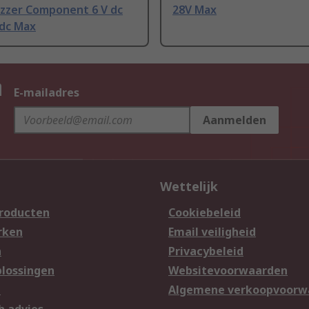
uzzer Component 6 V dc
28V Max
 dc Max
n
E-mailadres
Aanmelden
Wettelijk
producten
Cookiebeleid
rken
Email veiligheid
n
Privacybeleid
lossingen
Websitevoorwaarden
n
Algemene verkoopvoorw