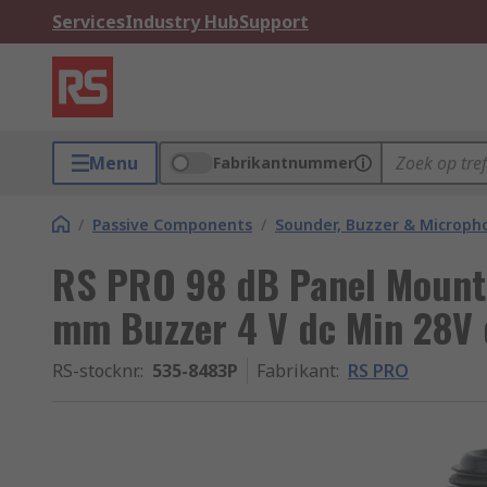
Services
Industry Hub
Support
Menu
Fabrikantnummer
/
Passive Components
/
Sounder, Buzzer & Microp
RS PRO 98 dB Panel Mount 
mm Buzzer 4 V dc Min 28V
RS-stocknr.
:
535-8483P
Fabrikant
:
RS PRO