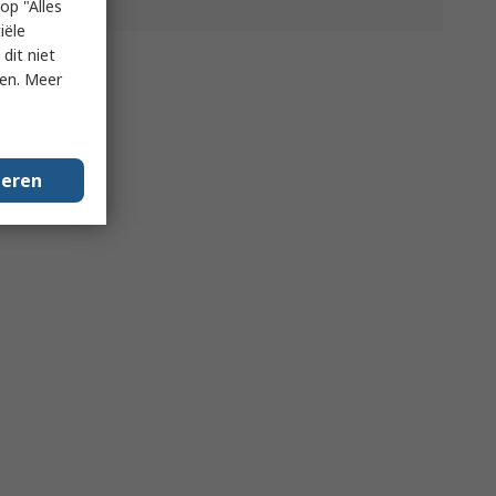
op "Alles
iële
dit niet
ken. Meer
geren