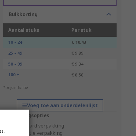
Bulkkorting
Aantal stuks
Per stuk
10 - 24
€ 10,43
25 - 49
€ 9,89
50 - 99
€ 9,34
100 +
€ 8,58
*prijsindicatie
Voeg toe aan onderdelenlijst
Verpakkingsopties
Standaard verpakking
es,
Productie verpakking