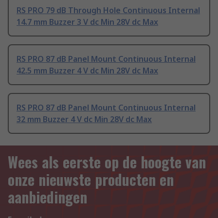
RS PRO 79 dB Through Hole Continuous Internal
14.7 mm Buzzer 3 V dc Min 28V dc Max
RS PRO 87 dB Panel Mount Continuous Internal
42.5 mm Buzzer 4 V dc Min 28V dc Max
RS PRO 87 dB Panel Mount Continuous Internal
32 mm Buzzer 4 V dc Min 28V dc Max
Wees als eerste op de hoogte van
onze nieuwste producten en
aanbiedingen