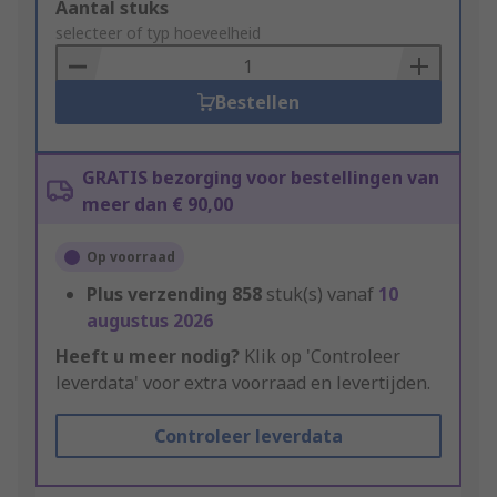
Add
Aantal stuks
to
selecteer of typ hoeveelheid
Basket
Bestellen
GRATIS bezorging voor bestellingen van
meer dan € 90,00
Op voorraad
Plus verzending
858
stuk(s) vanaf
10
augustus 2026
Heeft u meer nodig?
Klik op 'Controleer
leverdata' voor extra voorraad en levertijden.
Controleer leverdata