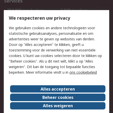
Services
750.000 producten
2.500 merken
Bestellen
Inkoopoplossingen
We respecteren uw privacy
Retouren
Technisch advies
We gebruiken cookies en andere technologieën voor
Track & Trace
statistische gebruiksanalyses, personalisatie en om
advertenties weer te geven op websites van derden.
Wettelijk
Door op "Alles accepteren" te klikken, geeft u
toestemming voor de verwerking van niet-essentiële
Cookiebeleid
Email veiligheid
cookies. U kunt uw cookies selecteren door te klikken op
Privacybeleid
Websitevoorwaarden
"Beheer cookies". Als u dit niet wilt, klikt u op "Alles
weigeren". Dit kan de toegang tot bepaalde functies
Algemene
beperken. Meer informatie vindt u in
ons cookiebeleid
verkoopvoorwaarden
Over RS
Alles accepteren
RS Group
Over ons
Beheer cookies
RS wereldwijd
Werken bij RS
Alles weigeren
ESG