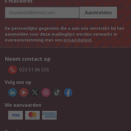
E-mailadres
Aanmelden
De persoonlijke gegevens die u aan ons verstrekt bij het
aanmelden voor deze mailinglijst worden verwerkt in
overeenstemming met ons
privacybeleid
.
Neem contact op
023 51 66 555
Volg ons op
We aanvaarden