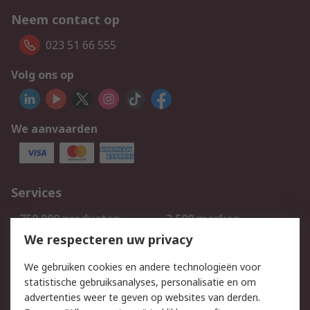
Neem contact op
023 51 66 555
Volg ons op
We aanvaarden
Services
750.000 producten
2.500 merken
Bestellen
Inkoopoplossingen
We respecteren uw privacy
Retouren
Technisch advies
We gebruiken cookies en andere technologieën voor
Track & Trace
statistische gebruiksanalyses, personalisatie en om
advertenties weer te geven op websites van derden.