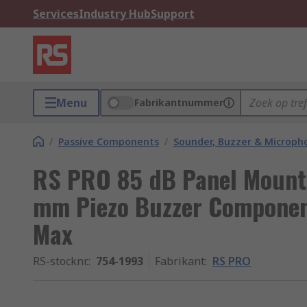
Services
Industry Hub
Support
Menu
Fabrikantnummer
/
Passive Components
/
Sounder, Buzzer & Microp
RS PRO 85 dB Panel Mount 
mm Piezo Buzzer Componen
Max
RS-stocknr.
:
754-1993
Fabrikant
:
RS PRO