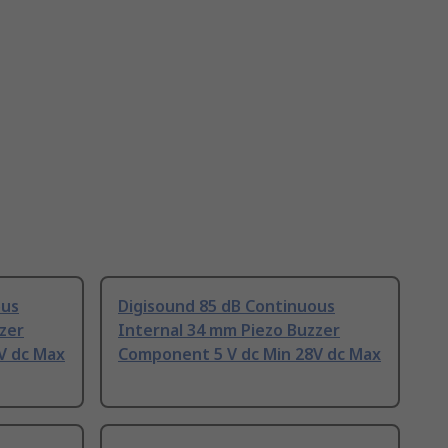
ous
Digisound 85 dB Continuous
zer
Internal 34 mm Piezo Buzzer
V dc Max
Component 5 V dc Min 28V dc Max