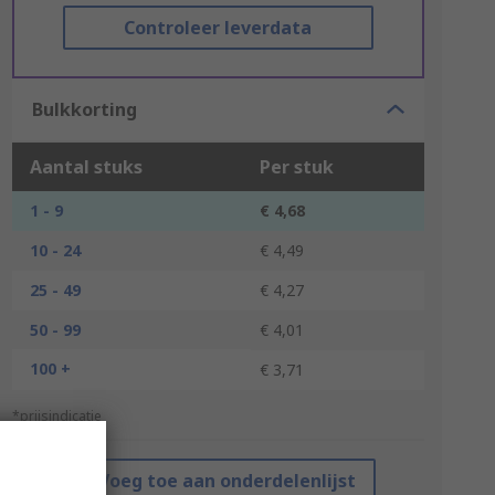
Controleer leverdata
Bulkkorting
Aantal stuks
Per stuk
1 - 9
€ 4,68
10 - 24
€ 4,49
25 - 49
€ 4,27
50 - 99
€ 4,01
100 +
€ 3,71
*prijsindicatie
Voeg toe aan onderdelenlijst