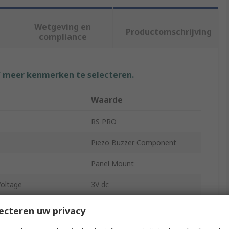
Wetgeving en
Productomschrijving
compliance
f meer kenmerken te selecteren.
Waarde
RS PRO
Piezo Buzzer Component
Panel Mount
oltage
3V dc
Voltage
30V dc
ecteren uw privacy
85dB