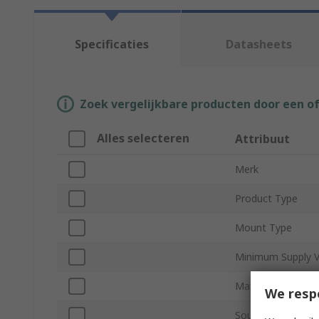
Specificaties
Datasheets
Zoek vergelijkbare producten door een o
Alles selecteren
Attribuut
Merk
Product Type
Mount Type
Minimum Supply V
Maximum Supply 
We resp
Sound Level