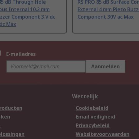
85 dB Through Hole
RS PRO 85 dB Surface Co
ous Internal 10.2 mm
External 4 mm Piezo Buzz
uzzer Component 3 V dc
Component 30V ac Max
 dc Max
n
E-mailadres
Aanmelden
Wettelijk
producten
Cookiebeleid
rken
Email veiligheid
n
Privacybeleid
lossingen
Websitevoorwaarden