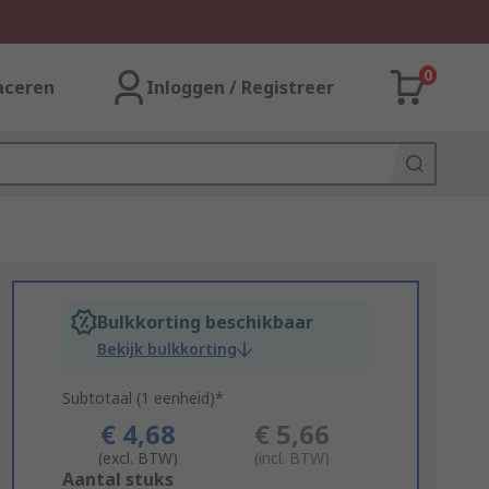
0
aceren
Inloggen / Registreer
Bulkkorting beschikbaar
Bekijk bulkkorting
Subtotaal (1 eenheid)*
€ 4,68
€ 5,66
(excl. BTW)
(incl. BTW)
Add
Aantal stuks