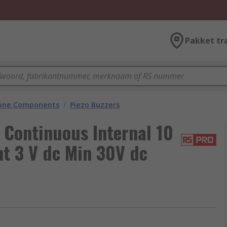
Pakket tr
hone Components
/
Piezo Buzzers
Continuous Internal 10
t 3 V dc Min 30V dc