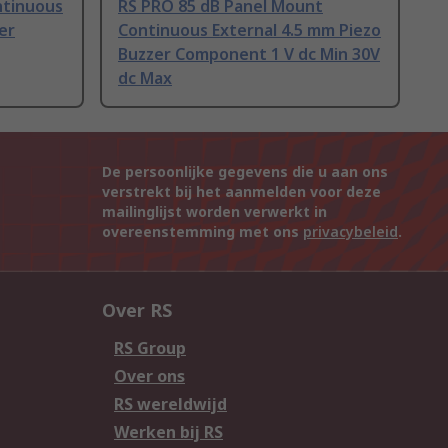
ntinuous
RS PRO 85 dB Panel Mount
er
Continuous External 4.5 mm Piezo
Buzzer Component 1 V dc Min 30V
dc Max
De persoonlijke gegevens die u aan ons
verstrekt bij het aanmelden voor deze
mailinglijst worden verwerkt in
overeenstemming met ons
privacybeleid
.
Over RS
RS Group
Over ons
RS wereldwijd
Werken bij RS