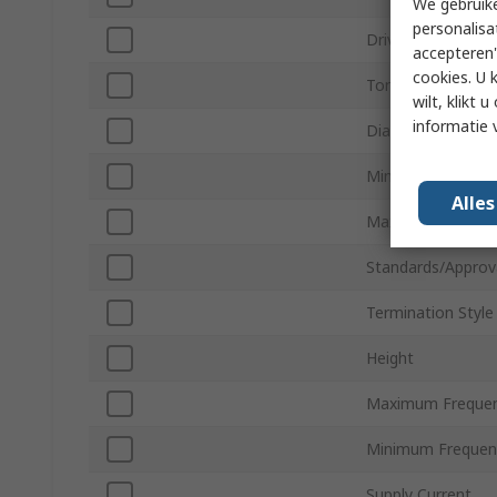
We gebruike
personalisa
Drive Type
accepteren"
cookies. U 
Tone Type
wilt, klikt
informatie 
Diameter
Minimum Operati
Alle
Maximum Operati
Standards/Approv
Termination Style
Height
Maximum Freque
Minimum Frequen
Supply Current