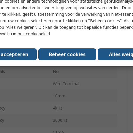
n cookies en andere technologieën voor statistische gebruiksanalys
tie en om advertenties weer te geven op websites van derden. Door 
Internal
 te klikken, geeft u toestemming voor de verwerking van niet-essent
kunt uw cookies selecteren door te klikken op "Beheer cookies". Als u 
Continuous
 u op "Alles weigeren". Dit kan de toegang tot bepaalde functies beper
vindt u in
ons cookiebeleid
30mm
ng Temperature
-30°C
s accepteren
Beheer cookies
Alles wei
ng Temperature
85°C
als
No
Wire Terminal
10mm
ncy
4kHz
cy
3000Hz
11mA