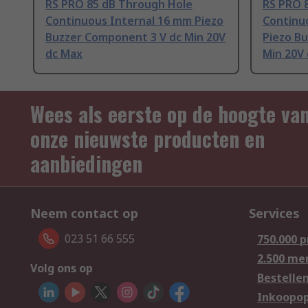
RS PRO 85 dB Through Hole
RS PRO 
Continuous Internal 16 mm Piezo
Continu
Buzzer Component 3 V dc Min 20V
Piezo B
dc Max
Min 20V
Wees als eerste op de hoogte va
onze nieuwste producten en
aanbiedingen
Neem contact op
Services
023 51 66 555
750.000 
2.500 me
Volg ons op
Bestelle
Inkoopop