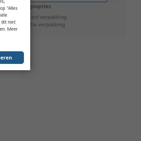
es,
Verpakkingsopties
op "Alles
iële
Standaard verpakking
dit niet
Productie verpakking
ken. Meer
geren