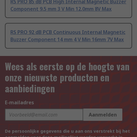
RS PRO 85 dB PCB High Internal Magnetic Buzzer
Component 9.5 mm 3 V Min 12.0mm 8V Max
RS PRO 92 dB PCB Continuous Internal Magnetic
Buzzer Component 14 mm 4 V Min 16mm 7V Max
Wees als eerste op de hoogte van
onze nieuwste producten en
aanbiedingen
E-mailadres
Aanmelden
De persoonlijke gegevens die u aan ons verstrekt bij het