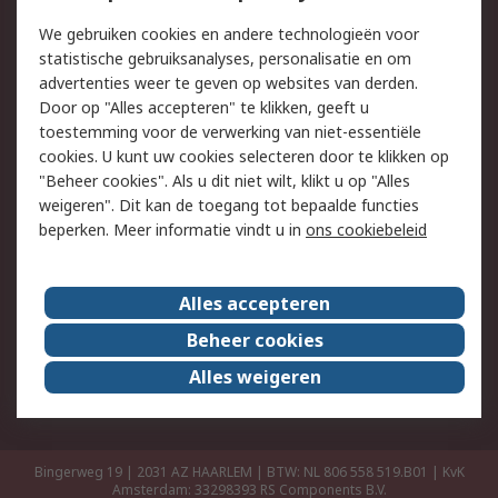
Retouren
Technisch advies
We gebruiken cookies en andere technologieën voor
Track & Trace
statistische gebruiksanalyses, personalisatie en om
advertenties weer te geven op websites van derden.
Wettelijk
Door op "Alles accepteren" te klikken, geeft u
toestemming voor de verwerking van niet-essentiële
Cookiebeleid
Email veiligheid
cookies. U kunt uw cookies selecteren door te klikken op
Privacybeleid
Websitevoorwaarden
"Beheer cookies". Als u dit niet wilt, klikt u op "Alles
weigeren". Dit kan de toegang tot bepaalde functies
Algemene
beperken. Meer informatie vindt u in
ons cookiebeleid
verkoopvoorwaarden
Over RS
Alles accepteren
RS Group
Over ons
Beheer cookies
RS wereldwijd
Werken bij RS
Alles weigeren
ESG
Bingerweg 19 | 2031 AZ HAARLEM | BTW: NL 806 558 519.B01 | KvK
Amsterdam: 33298393
RS Components B.V.