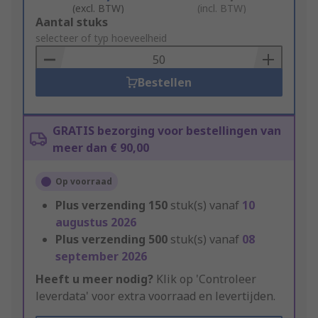
(excl. BTW)
(incl. BTW)
Add
Aantal stuks
to
selecteer of typ hoeveelheid
Basket
Bestellen
GRATIS bezorging voor bestellingen van
meer dan € 90,00
Op voorraad
Plus verzending
150
stuk(s) vanaf
10
augustus 2026
Plus verzending
500
stuk(s) vanaf
08
september 2026
Heeft u meer nodig?
Klik op 'Controleer
leverdata' voor extra voorraad en levertijden.