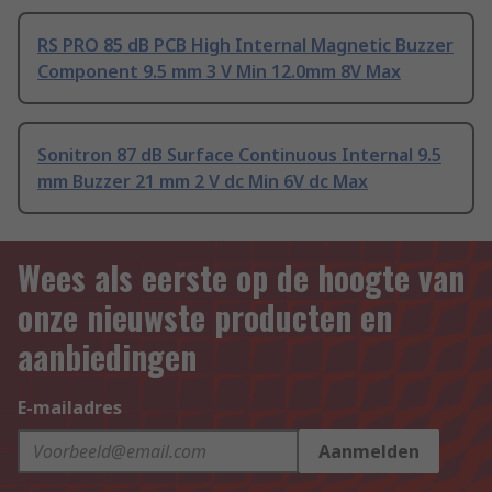
RS PRO 85 dB PCB High Internal Magnetic Buzzer
Component 9.5 mm 3 V Min 12.0mm 8V Max
Sonitron 87 dB Surface Continuous Internal 9.5
mm Buzzer 21 mm 2 V dc Min 6V dc Max
Wees als eerste op de hoogte van
onze nieuwste producten en
aanbiedingen
E-mailadres
Aanmelden