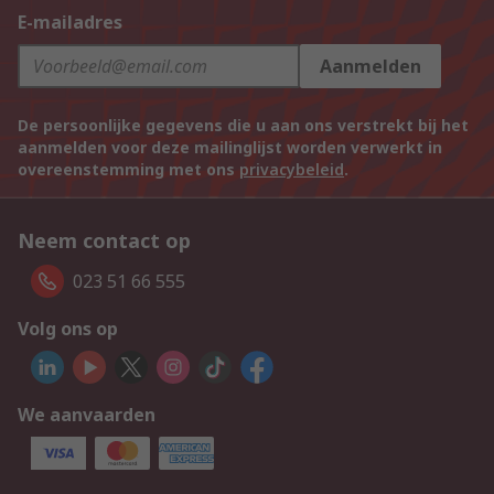
E-mailadres
Aanmelden
De persoonlijke gegevens die u aan ons verstrekt bij het
aanmelden voor deze mailinglijst worden verwerkt in
overeenstemming met ons
privacybeleid
.
Neem contact op
023 51 66 555
Volg ons op
We aanvaarden