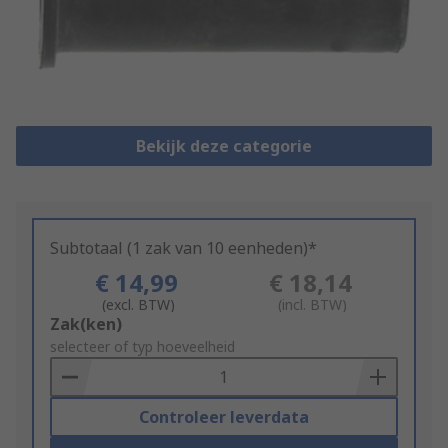
Bekijk deze categorie
Subtotaal (1 zak van 10 eenheden)*
€ 14,99
€ 18,14
(excl. BTW)
(incl. BTW)
Add
Zak(ken)
to
selecteer of typ hoeveelheid
Basket
Controleer leverdata