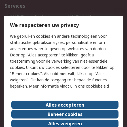
Services
750.000 producten
2.500 merken
Bestellen
Inkoopoplossingen
We respecteren uw privacy
Retouren
Technisch advies
We gebruiken cookies en andere technologieën voor
Track & Trace
statistische gebruiksanalyses, personalisatie en om
advertenties weer te geven op websites van derden.
Wettelijk
Door op "Alles accepteren" te klikken, geeft u
toestemming voor de verwerking van niet-essentiële
Cookiebeleid
Email veiligheid
cookies. U kunt uw cookies selecteren door te klikken op
Privacybeleid
Websitevoorwaarden
"Beheer cookies". Als u dit niet wilt, klikt u op "Alles
weigeren". Dit kan de toegang tot bepaalde functies
Algemene
beperken. Meer informatie vindt u in
ons cookiebeleid
verkoopvoorwaarden
Over RS
Alles accepteren
RS Group
Over ons
Beheer cookies
RS wereldwijd
Werken bij RS
Alles weigeren