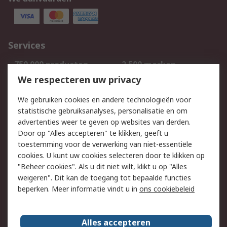
Services
750.000 producten
2.500 merken
Bestellen
Inkoopoplossingen
We respecteren uw privacy
Retouren
Technisch advies
We gebruiken cookies en andere technologieën voor
Track & Trace
statistische gebruiksanalyses, personalisatie en om
advertenties weer te geven op websites van derden.
Wettelijk
Door op "Alles accepteren" te klikken, geeft u
toestemming voor de verwerking van niet-essentiële
Cookiebeleid
Email veiligheid
cookies. U kunt uw cookies selecteren door te klikken op
Privacybeleid
Websitevoorwaarden
"Beheer cookies". Als u dit niet wilt, klikt u op "Alles
weigeren". Dit kan de toegang tot bepaalde functies
Algemene
beperken. Meer informatie vindt u in
ons cookiebeleid
verkoopvoorwaarden
Over RS
Alles accepteren