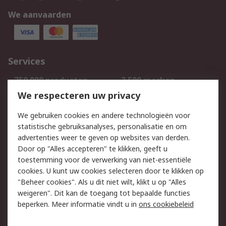
We aanvaarden
Services
750.000 producten
2.500 merken
Bestellen
Inkoopoplossingen
We respecteren uw privacy
Retouren
Technisch advies
We gebruiken cookies en andere technologieën voor
Track & Trace
statistische gebruiksanalyses, personalisatie en om
advertenties weer te geven op websites van derden.
Wettelijk
Door op "Alles accepteren" te klikken, geeft u
toestemming voor de verwerking van niet-essentiële
Cookiebeleid
Email veiligheid
cookies. U kunt uw cookies selecteren door te klikken op
Privacybeleid
Websitevoorwaarden
"Beheer cookies". Als u dit niet wilt, klikt u op "Alles
weigeren". Dit kan de toegang tot bepaalde functies
Algemene
beperken. Meer informatie vindt u in
ons cookiebeleid
verkoopvoorwaarden