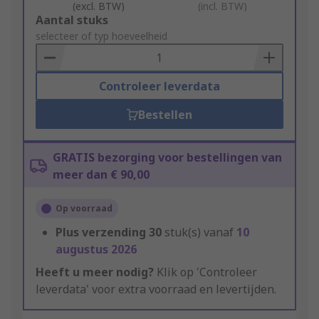
(excl. BTW)
(incl. BTW)
Add
Aantal stuks
to
selecteer of typ hoeveelheid
Basket
Controleer leverdata
Bestellen
GRATIS bezorging voor bestellingen van
meer dan € 90,00
Op voorraad
Plus verzending
30
stuk(s) vanaf
10
augustus 2026
Heeft u meer nodig?
Klik op 'Controleer
leverdata' voor extra voorraad en levertijden.