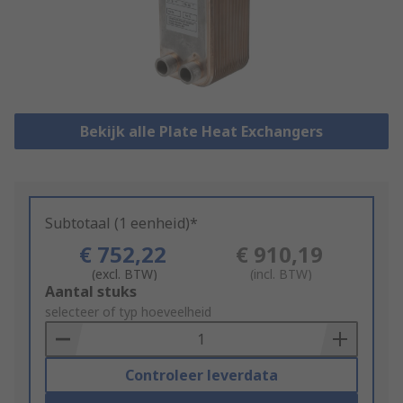
Bekijk alle Plate Heat Exchangers
Subtotaal (1 eenheid)*
€ 752,22
€ 910,19
(excl. BTW)
(incl. BTW)
Add
Aantal stuks
to
selecteer of typ hoeveelheid
Basket
Controleer leverdata