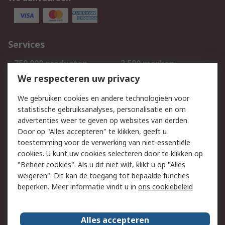
Services
750.000 producten
2.500 merken
Bestellen
Inkoopoplossingen
We respecteren uw privacy
Retouren
Technisch advies
We gebruiken cookies en andere technologieën voor
Track & Trace
statistische gebruiksanalyses, personalisatie en om
advertenties weer te geven op websites van derden.
Wettelijk
Door op "Alles accepteren" te klikken, geeft u
toestemming voor de verwerking van niet-essentiële
Cookiebeleid
Email veiligheid
cookies. U kunt uw cookies selecteren door te klikken op
Privacybeleid
Websitevoorwaarden
"Beheer cookies". Als u dit niet wilt, klikt u op "Alles
weigeren". Dit kan de toegang tot bepaalde functies
Algemene
beperken. Meer informatie vindt u in
ons cookiebeleid
verkoopvoorwaarden
Over RS
Alles accepteren