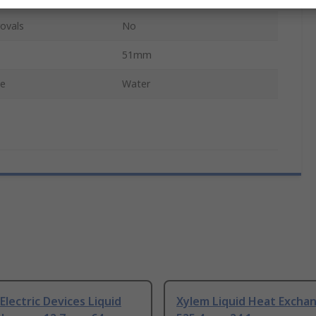
ovals
No
51mm
pe
Water
lectric Devices Liquid
Xylem Liquid Heat Excha