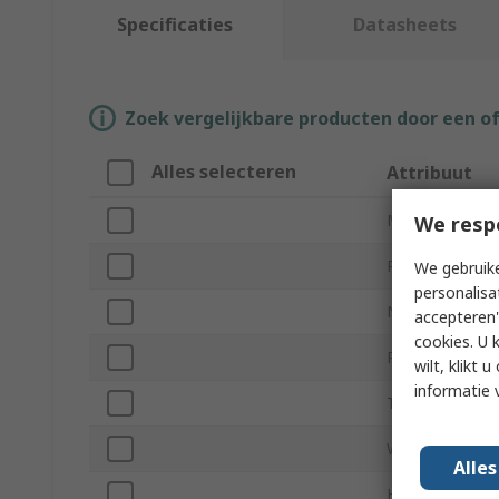
Specificaties
Datasheets
Zoek vergelijkbare producten door een o
Alles selecteren
Attribuut
Merk
We resp
Product Type
We gebruike
personalisa
Number of Coo
accepteren"
cookies. U 
Radiator Materi
wilt, klikt
informatie 
Tube Connector
Width
Alle
Height