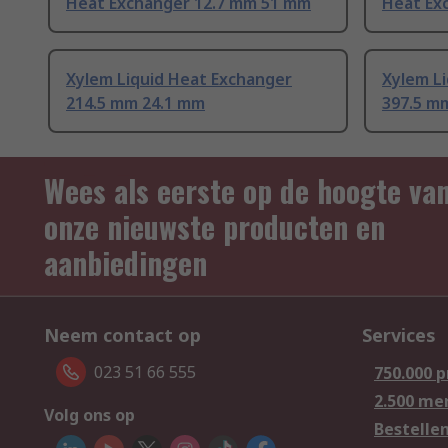
Heat Exchanger 12.7 mm 51 mm
Heat Ex
Xylem Liquid Heat Exchanger
Xylem L
214.5 mm 24.1 mm
397.5 m
Wees als eerste op de hoogte va
onze nieuwste producten en
aanbiedingen
Neem contact op
Services
023 51 66 555
750.000 
2.500 me
Volg ons op
Bestelle