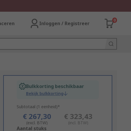
0
aceren
Inloggen / Registreer
Bulkkorting beschikbaar
Bekijk bulkkorting
Subtotaal (1 eenheid)*
€ 267,30
€ 323,43
(excl. BTW)
(incl. BTW)
Add
Aantal stuks