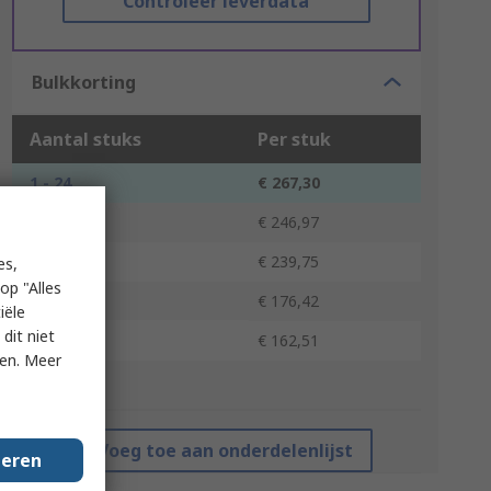
Controleer leverdata
Bulkkorting
Aantal stuks
Per stuk
1 - 24
€ 267,30
25 - 99
€ 246,97
100 - 249
€ 239,75
es,
op "Alles
250 - 499
€ 176,42
iële
dit niet
500 +
€ 162,51
ken. Meer
*prijsindicatie
Voeg toe aan onderdelenlijst
geren