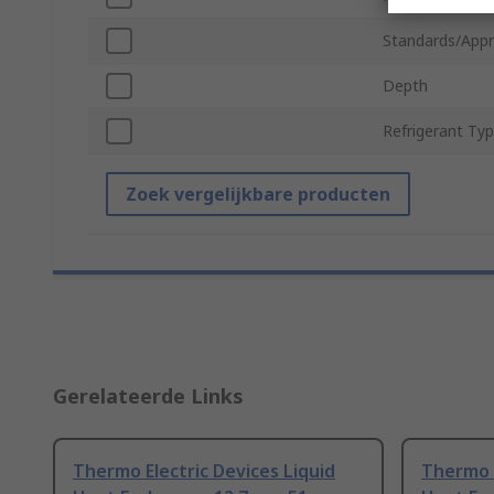
Standards/Appr
Depth
Refrigerant Ty
Zoek vergelijkbare producten
Gerelateerde Links
Thermo Electric Devices Liquid
Thermo E