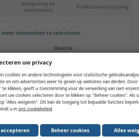
Wetgeving en
Productomschrijving
compliance
f meer kenmerken te selecteren.
Waarde
Thermo Electric Devices
ecteren uw privacy
Liquid Heat Exchanger
n cookies en andere technologieën voor statistische gebruiksanalys
tie en om advertenties weer te geven op websites van derden. Door 
ling Elements
1
 te klikken, geeft u toestemming voor de verwerking van niet-essent
kunt uw cookies selecteren door te klikken op "Beheer cookies". Als u 
al
Copper
 u op "Alles weigeren". Dit kan de toegang tot bepaalde functies beper
vindt u in
ons cookiebeleid
 Material
Copper
32mm
s accepteren
Beheer cookies
Alles wei
9.7mm