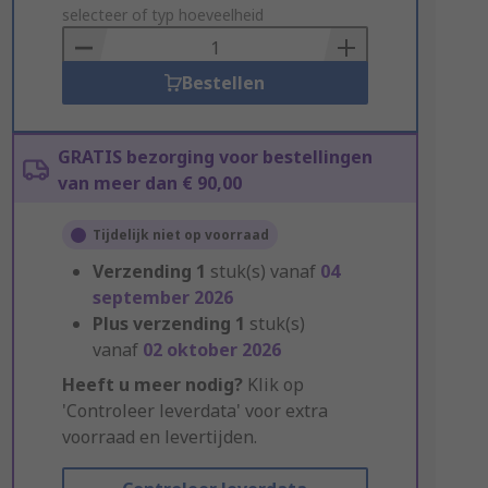
to
selecteer of typ hoeveelheid
Basket
Bestellen
GRATIS bezorging voor bestellingen
van meer dan € 90,00
Tijdelijk niet op voorraad
Verzending
1
stuk(s) vanaf
04
september 2026
Plus verzending
1
stuk(s)
vanaf
02 oktober 2026
Heeft u meer nodig?
Klik op
'Controleer leverdata' voor extra
voorraad en levertijden.