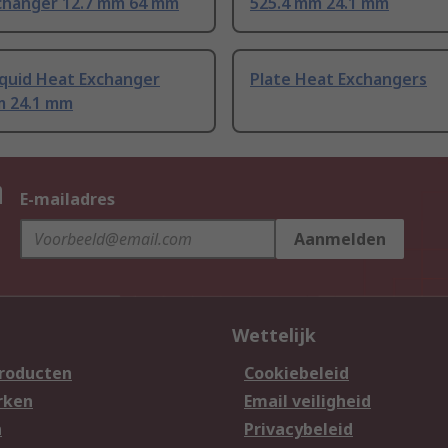
changer 12.7 mm 64 mm
525.4 mm 24.1 mm
iquid Heat Exchanger
Plate Heat Exchangers
m 24.1 mm
n
E-mailadres
Aanmelden
Wettelijk
producten
Cookiebeleid
rken
Email veiligheid
n
Privacybeleid