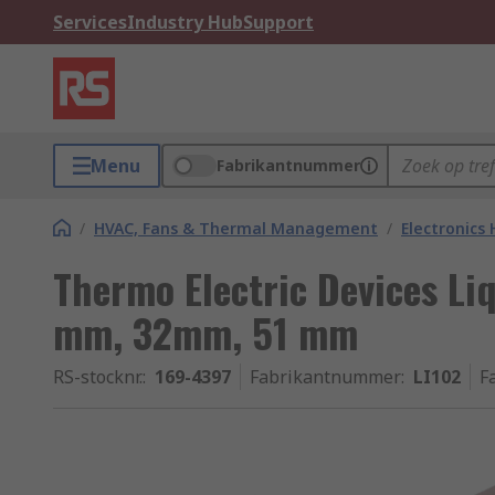
Services
Industry Hub
Support
Menu
Fabrikantnummer
/
HVAC, Fans & Thermal Management
/
Electronics
Thermo Electric Devices Li
mm, 32mm, 51 mm
RS-stocknr.
:
169-4397
Fabrikantnummer
:
LI102
F