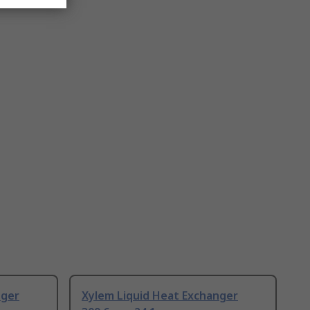
nger
Xylem Liquid Heat Exchanger