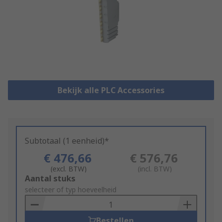
Bekijk alle PLC Accessories
Subtotaal (1 eenheid)*
€ 476,66
€ 576,76
(excl. BTW)
(incl. BTW)
Add
Aantal stuks
to
selecteer of typ hoeveelheid
Basket
Bestellen