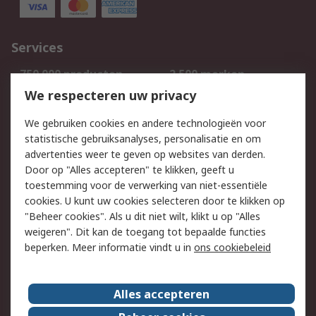
Services
750.000 producten
2.500 merken
Bestellen
Inkoopoplossingen
We respecteren uw privacy
Retouren
Technisch advies
We gebruiken cookies en andere technologieën voor
Track & Trace
statistische gebruiksanalyses, personalisatie en om
advertenties weer te geven op websites van derden.
Wettelijk
Door op "Alles accepteren" te klikken, geeft u
toestemming voor de verwerking van niet-essentiële
Cookiebeleid
Email veiligheid
cookies. U kunt uw cookies selecteren door te klikken op
Privacybeleid
Websitevoorwaarden
"Beheer cookies". Als u dit niet wilt, klikt u op "Alles
weigeren". Dit kan de toegang tot bepaalde functies
Algemene
beperken. Meer informatie vindt u in
ons cookiebeleid
verkoopvoorwaarden
Over RS
Alles accepteren
RS Group
Over ons