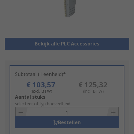
Bekijk alle PLC Accessories
Subtotaal (1 eenheid)*
€ 103,57
€ 125,32
(excl. BTW)
(incl. BTW)
Add
Aantal stuks
to
selecteer of typ hoeveelheid
Basket
Bestellen