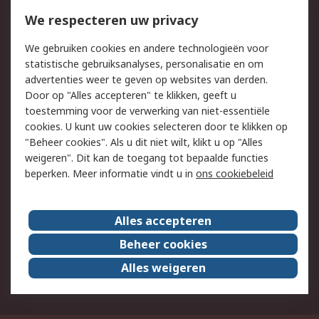
Bestellen
Inkoopoplossingen
We respecteren uw privacy
Retouren
Technisch advies
We gebruiken cookies en andere technologieën voor
Track & Trace
statistische gebruiksanalyses, personalisatie en om
advertenties weer te geven op websites van derden.
Wettelijk
Door op "Alles accepteren" te klikken, geeft u
toestemming voor de verwerking van niet-essentiële
Cookiebeleid
Email veiligheid
cookies. U kunt uw cookies selecteren door te klikken op
Privacybeleid
Websitevoorwaarden
"Beheer cookies". Als u dit niet wilt, klikt u op "Alles
weigeren". Dit kan de toegang tot bepaalde functies
Algemene
beperken. Meer informatie vindt u in
ons cookiebeleid
verkoopvoorwaarden
Over RS
Alles accepteren
RS Group
Over ons
Beheer cookies
RS wereldwijd
Werken bij RS
Alles weigeren
ESG