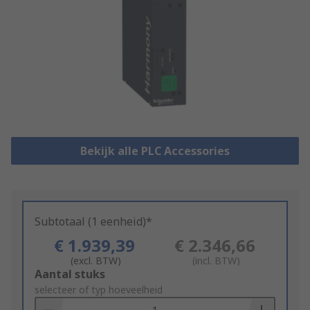
Bekijk alle PLC Accessories
Subtotaal (1 eenheid)*
€ 1.939,39
€ 2.346,66
(excl. BTW)
(incl. BTW)
Add
Aantal stuks
to
selecteer of typ hoeveelheid
Basket