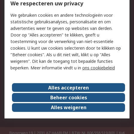
Bestellen
Inkoopoplossingen
We respecteren uw privacy
Retouren
Technisch advies
We gebruiken cookies en andere technologieën voor
Track & Trace
statistische gebruiksanalyses, personalisatie en om
advertenties weer te geven op websites van derden.
Wettelijk
Door op "Alles accepteren" te klikken, geeft u
toestemming voor de verwerking van niet-essentiële
Cookiebeleid
Email veiligheid
cookies. U kunt uw cookies selecteren door te klikken op
Privacybeleid
Websitevoorwaarden
"Beheer cookies". Als u dit niet wilt, klikt u op "Alles
weigeren". Dit kan de toegang tot bepaalde functies
Algemene
beperken. Meer informatie vindt u in
ons cookiebeleid
verkoopvoorwaarden
Over RS
Alles accepteren
RS Group
Over ons
Beheer cookies
RS wereldwijd
Werken bij RS
Alles weigeren
ESG
Bingerweg 19 | 2031 AZ HAARLEM | BTW: NL 806 558 519.B01 | KvK