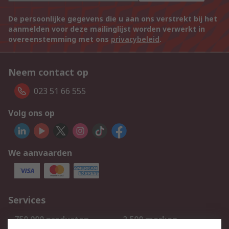
De persoonlijke gegevens die u aan ons verstrekt bij het
aanmelden voor deze mailinglijst worden verwerkt in
overeenstemming met ons
privacybeleid
.
Neem contact op
023 51 66 555
Volg ons op
We aanvaarden
Services
750.000 producten
2.500 merken